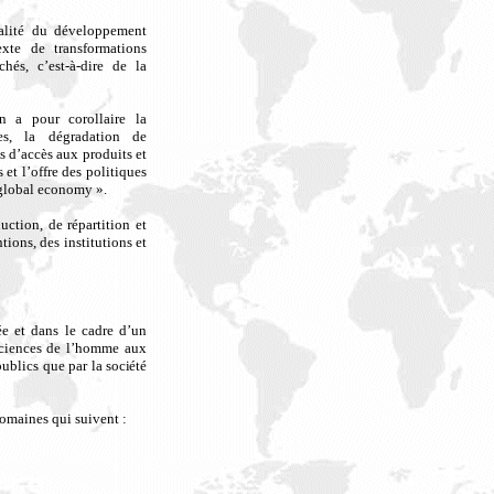
nalité du développement
xte de transformations
hés, c’est-à-dire de la
n a pour corollaire la
les, la dégradation de
s d’accès aux produits et
et l’offre des politiques
 global economy ».
ction, de répartition et
ions, des institutions et
ée et dans le cadre d’un
sciences de l’homme aux
 publics que par
la société
omaines qui suivent :