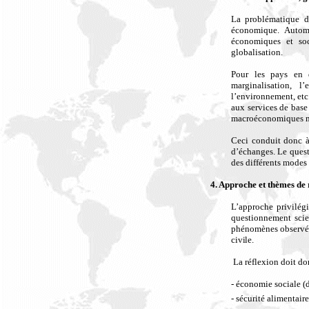
La problématique d
économique. Autom
économiques et soci
globalisation.
Pour les pays en d
marginalisation, l
l’environnement, etc.
aux services de base 
macroéconomiques mis
Ceci conduit donc à 
d’échanges. Le questi
des différents modes 
4. Approche et thèmes de 
L’approche privilégi
questionnement scie
phénomènes observés,
civile.
L
a réflexion doit d
- économie sociale (d
- sécurité alimentair