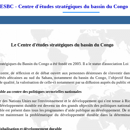
ESBC - Centre d'études stratégiques du bassin du Congo
Le Centre d'études stratégiques du bassin du Congo
ratégiques du Bassin du Congo a été fondé en 2005. Il a le statut d'association Loi
contre, de réflexion et de débat ouvert aux personnes désireuses de s'investir dan
étés africaines au sud du Sahara, notamment du bassin du Congo, l’objectif fina
 qualité, la valorisation de celle-ci notamment par sa diffusion auprès du public et
le au centre des politiques sectorielles nationales
 des Nations Unies sur l'environnement et le développement qui s’est tenue à Rio 
développement durable est devenu un des grands objectifs des politiques nationale
le est présent dans tous les programmes d’aide publique au développement. De m
grent maintenant la problématique du développement durable dans la déterminat
lobalisation et développement durable