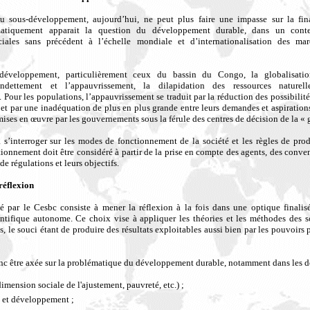
u sous-développement, aujourd’hui, ne peut plus faire une impasse sur la fi
atiquement apparait la question du développement durable, dans un conte
ales sans précédent à l’échelle mondiale et d’internationalisation des marc
éveloppement, particulièrement ceux du bassin du Congo, la globalisatio
’endettement et l’appauvrissement, la dilapidation des ressources naturel
 Pour les populations, l’appauvrissement se traduit par la réduction des possibilité
et par une inadéquation de plus en plus grande entre leurs demandes et aspirations 
es en œuvre par les gouvernements sous la férule des centres de décision de la «
s’interroger sur les modes de fonctionnement de la société et les règles de produ
onnement doit être considéré à partir de la prise en compte des agents, des convent
de régulations et leurs objectifs.
réflexion
é par le Cesbc consiste à mener la réflexion à la fois dans une optique finalis
ntifique autonome. Ce choix vise à appliquer les théories et les méthodes des 
 le souci étant de produire des résultats exploitables aussi bien par les pouvoirs
onc être axée sur la problématique du développement durable, notamment dans les d
imension sociale de l'ajustement, pauvreté, etc.) ;
e et développement ;