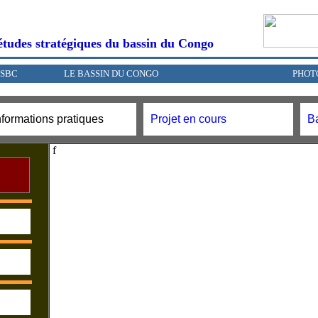
'études stratégiques du bassin du Congo
ESBC
LE BASSIN DU CONGO
PHOT
nformations pratiques
Projet en cours
B
f