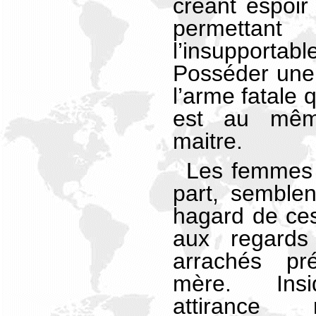
créant espoir 
permettan
l’insupport
Posséder une
l’arme fatale q
est au mêm
maitre.
Les femmes 
part, semblen
hagard de ce
aux regards 
arrachés pr
mère. Insi
attirance 