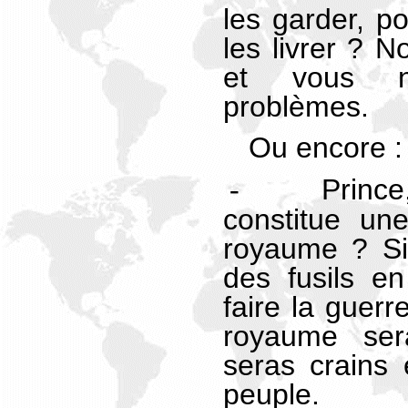
les garder, p
les livrer ? 
et vous n
problèmes.
Ou encore :
Princ
-
constitue un
royaume ? Si
des fusils en
faire la guerr
royaume ser
seras crains 
peuple.