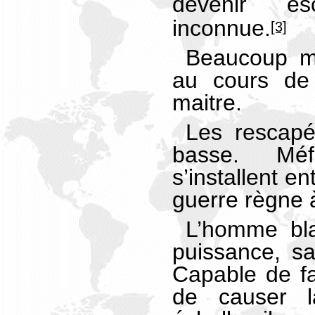
devenir e
inconnue.
[3]
Beaucoup m
au cours de 
maitre.
Les rescapé
basse. Mé
s’installent e
guerre règne 
L’homme bl
puissance, sa
Capable de fai
de causer 