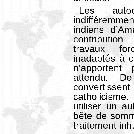
Les autoc
indifféremme
indiens d’Am
contributio
travaux for
inadaptés à ce
n’apportent
attendu. De
convertisse
catholicisme.
utiliser un a
bête de somm
traitement in