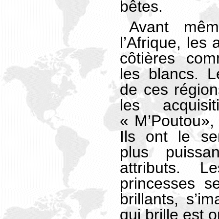
bêtes.
Avant même
l’Afrique, les
côtières com
les blancs. L
de ces régio
les acquis
« M’Poutou», 
Ils ont le s
plus puissa
attributs. 
princesses se
brillants, s’i
qui brille est o