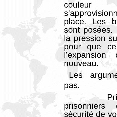
couleur
s’approvisio
place. Les b
sont posées. I
la pression su
pour que ceu
l’expansio
nouveau.
Les argum
pas.
Pr
-
prisonniers
sécurité de vo