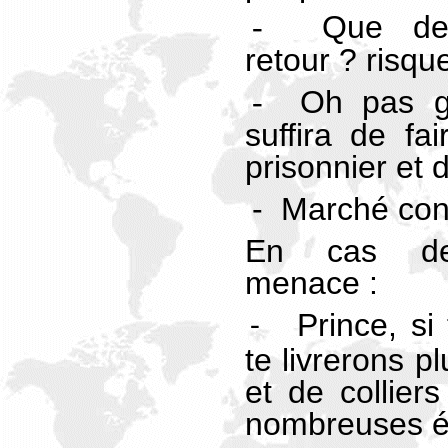
Que dev
-
retour ? risque
Oh pas gr
-
suffira de f
prisonnier et d
- Marché con
En cas de
menace :
Prince, si
-
te livrerons p
et de collier
nombreuses é