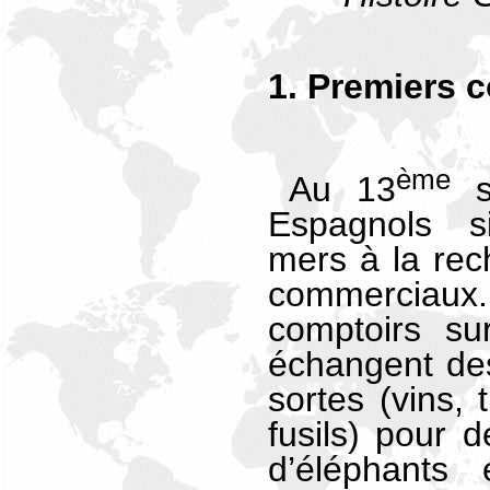
1. Premiers 
ème
Au 13
si
Espagnols si
mers à la rech
commerciaux. 
comptoirs sur
échangent des
sortes (vins, 
fusils) pour d
d’éléphants