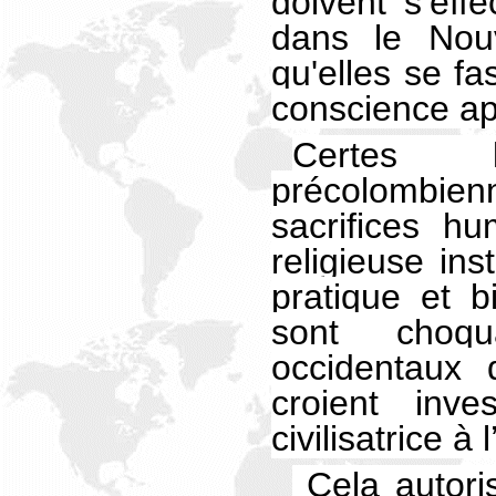
doivent s’eff
dans le Nou
qu'elles se fa
conscience ap
Certes le
précolomb
sacrifices h
religieuse ins
pratique et b
sont choq
occidentaux 
croient inve
civilisatrice à
Cela autoris