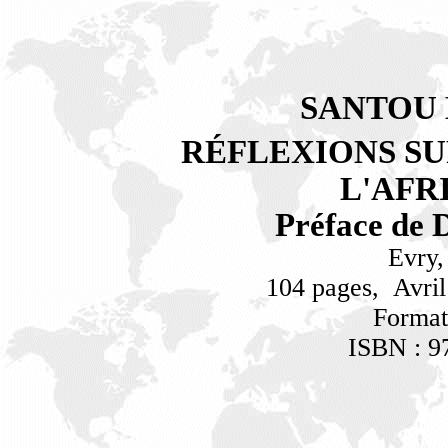
SANTOU
R
É
FLEXIONS SU
L'AFR
Préface de
Evry,
104 pages,
Avril
Format
ISBN : 9