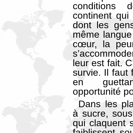
conditions
continent qui 
dont les gen
même langue 
cœur, la peur
s’accommoder
leur est fait.
survie. Il faut
en guetta
opportunité p
Dans les pl
à sucre, sous
qui claquent s
faiblissent so