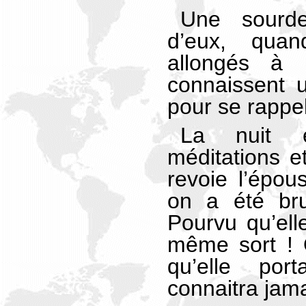
Une sourde
d’eux, quan
allongés à 
connaissent 
pour se rappel
La nuit 
méditations e
revoie l’épou
on a été bru
Pourvu qu’ell
même sort ! 
qu’elle por
connaitra jama