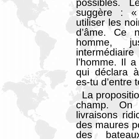
possibles. Le
suggère : «
utiliser les n
d’âme. Ce n
homme, ju
intermédiair
l’homme. Il a
qui déclara 
es-tu d’entre t
La propositi
champ. On 
livraisons rid
des maures po
des bateaux