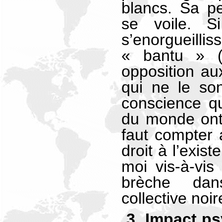
blancs. Sa p
se voile. S
s’enorgueill
« bantu » 
opposition aux
qui ne le son
conscience qu
du monde ont 
faut compter 
droit à l’exis
moi vis-à-vis
brèche dan
collective noir
3. Impact ps