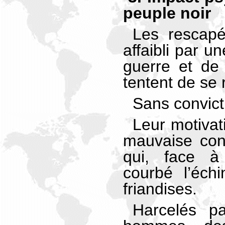
peuple noir
Les rescapés
affaibli par u
guerre et de 
tentent de se 
Sans convic
Leur motivat
mauvaise con
qui, face à 
courbé l’éch
friandises.
Harcelés p