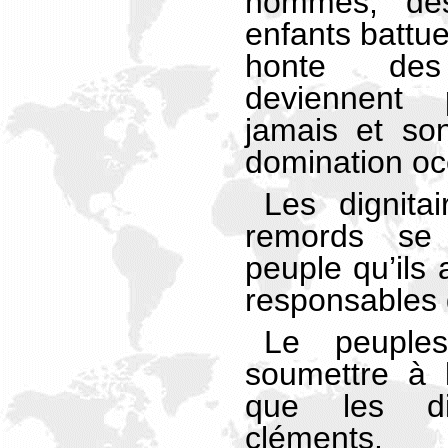
hommes, de
enfants battu
honte des
deviennent 
jamais et so
domination oc
Les dignita
remords se 
peuple qu’ils 
responsables 
Le peuple
soumettre à l
que les di
cléments.