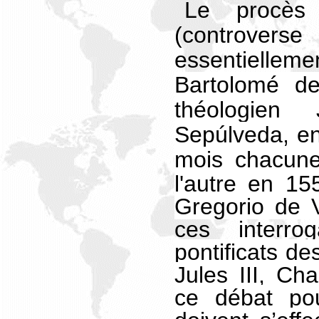
Le procès
(controver
essentielle
Bartolomé d
théologie
Sepúlveda, e
mois chacun
l'autre en 1
Gregorio de V
ces interroga
pontificats de
Jules III, Cha
ce débat po