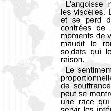
L’angoisse 
les viscères.
et se perd d
contrées de 
moments de vei
maudit le ro
soldats qui l
raison.
Le sentiment
proportionne
de souffranc
peut se montre
une race qui
servir les int