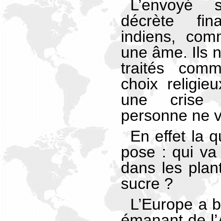
L’envoyé 
décrète fi
indiens, com
une âme. Ils 
traités com
choix religie
une crise
personne ne v
En effet la 
pose : qui va 
dans les plan
sucre ?
L’Europe a b
émanant de l’