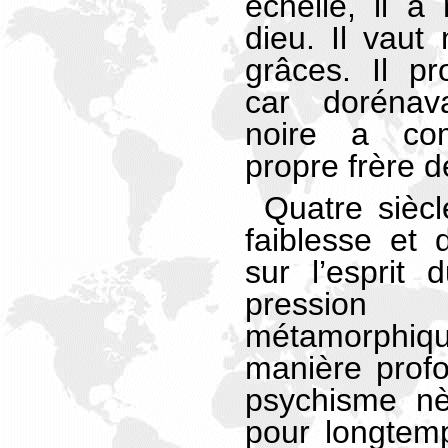
échelle, il a
dieu. Il vaut
grâces. Il p
car dorénav
noire a c
propre frère d
Quatre siècl
faiblesse et 
sur l’esprit
pression 
métamorphiq
manière profo
psychisme nèg
pour longtem