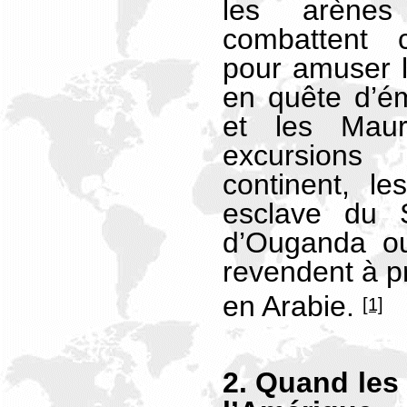
les arène
combattent 
pour amuser le
en quête d’é
et les Maur
excursion
continent, l
esclave du S
d’Ouganda ou
revendent à pr
en Arabie.
[1]
2. Quand les