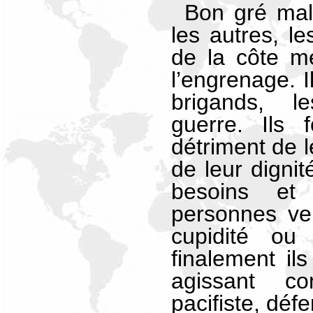
Bon gré mal
les autres, le
de la côte me
l’engrenage. I
brigands, l
guerre. Ils 
détriment de l
de leur dignit
besoins et
personnes ven
cupidité ou
finalement ils
agissant co
pacifiste, déf