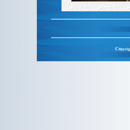
Co
pyrig