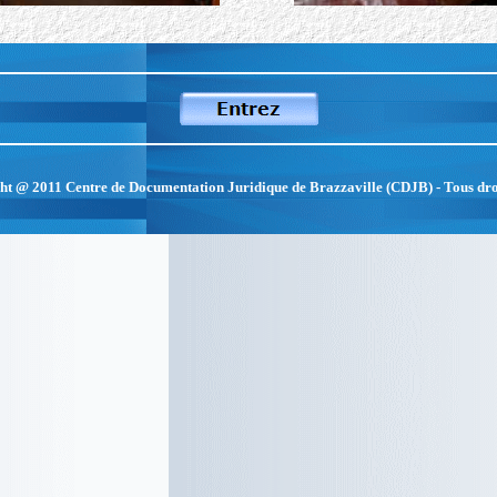
ht @ 2011 Centre de Documentation Juridique de Brazzaville (CDJB) - Tous dro