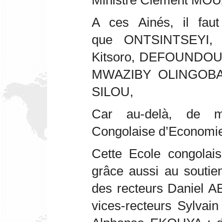
Ministre Clément MO
A ces Ainés, il faut
que ONTSINTSEYI,
Kitsoro, DEFOUNDOUX
MWAZIBY OLINGOBA,
SILOU,
Car au-delà, de ma
Congolaise d’Economie 
Cette Ecole congolai
grâce aussi au soutien 
des recteurs Daniel A
vices-recteurs Syl