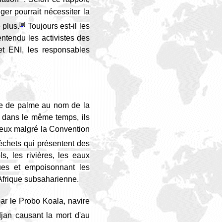
ger pourrait nécessiter la
[iii]
 plus.
Toujours est-il les
entendu les activistes des
et ENI, les responsables
ile de palme au nom de la
, dans le même temps, ils
reux malgré la Convention
chets qui présentent des
ls, les rivières, les eaux
ques et empoisonnant les
Afrique subsaharienne.
ar le Probo Koala, navire
jan causant la mort d'au