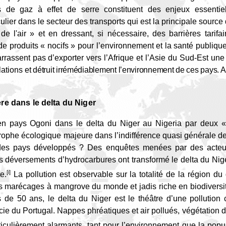
 de gaz à effet de serre constituent des enjeux essentie
ulier dans le secteur des transports qui est la principale source
de l'air » et en dressant, si nécessaire, des barrières tarifai
de produits « nocifs » pour l’environnement et la santé publiq
rassent pas d’exporter vers l’Afrique et l’Asie du Sud-Est un
lations
et détruit irrémédiablement l’environnement de ces pays. Al
ière dans le delta du Niger
en pays Ogoni dans le delta du Niger au Nigeria
par deux «
ophe écologique majeure dans l’indifférence quasi générale de l
e des pays développés ? Des enquêtes menées par des acteu
 déversements d’hydrocarbures ont transformé le delta du Niger
[i]
e.
La pollution est observable sur la totalité de la région d
tes marécages à mangrove du monde et jadis riche en biodivers
s de 50 ans, le delta du Niger est le théâtre d’une pollution
icie du Portugal.
Nappes phréatiques et air pollués, végétation dé
culièrement alarmants, tant pour l’environnement que la popu