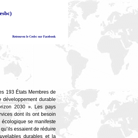
esbc)
Retrouvez le Cesbc sur Facebook
les 193 États Membres de
de développement durable
orizon 2030 ».
Les pays
ices dont ils ont besoin
te écologique se manifeste
 qu’ils essaient de réduire
velables durables et la