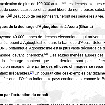
[vi]
ntoxication de plus de 100 000 autres.
Les déchets toxiques «
 et de soude caustique et auraient libéré de nombreuses subs
[vii]
ne ».
Beaucoup de personnes traineront des séquelles à vie.
iques de la décharge d’Agbogbloshie
à Accra (Ghana)
yenne 40 000 tonnes de déchets électroniques qui arrivent i
ts échouent à Agbogbloshie, dans la banlieue d’Accra. Selon 
 ONG britannique, Agbobbloshie est la plus vaste décharge de d
[viii]
monde, devant Tchernobyl.
Des études menées auprès des m
de la décharge montrent que ces derniers sont particulièr
 qu’on imagine. U
ne partie des effluves chimiques se répan
[ix]
aux irréparables.
On pourrait citer ces exemples par dizaines
inée et de l’Océan Indien aux pays continentaux comme le Bur
e par l’extraction du cobalt