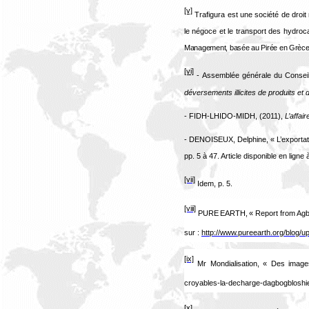
[v]
Trafigura est une société de droit
le négoce et le transport des hydro
Management, basée au Pirée en Grèce
[vi]
- Assemblée générale du Conseil
déversements illicites de produits et
- FIDH-LHIDO-MIDH, (2011),
L’affai
- DENOISEUX, Delphine, « L’exportat
pp. 5 à 47. Article disponible en ligne 
[vii]
Idem, p. 5.
[viii]
PURE EARTH, «
Report from Agb
sur :
http://www.pureearth.org/blog/u
[ix]
Mr Mondialisation, « Des images 
croyables-la-decharge-dagbogbloshi
[x]