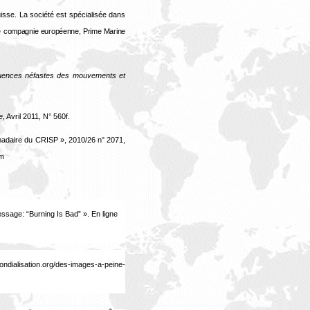
Suisse. La société est spécialisée dans
e
compagnie européenne, Prime Marine
quences néfastes des mouvements et
e
, Avril 2011, N° 560f.
madaire du CRISP », 2010/26 n° 2071,
tm
ssage: “Burning Is Bad” ».
En ligne
ndialisation.org/des-images-a-peine-