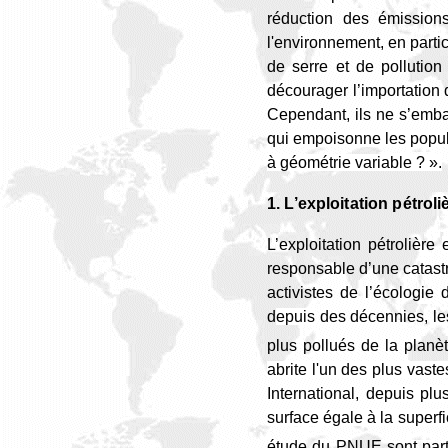
réduction des émissions
l'environnement, en partic
de serre et de pollution 
décourager l’importation 
Cependant, ils ne s’embar
qui
empoisonne les popu
à géométrie variable ? ».
1. L’exploitation pétrol
L’exploitation pétrolière
responsable d’une catastr
activistes de l’écologi
d
epuis
des décennies, les
plus pollués de la planèt
abrite l'un des plus vas
International, d
epuis plu
surface égale à la superf
étude du PNUE sont parti