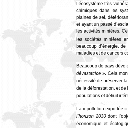
l’écosystème très vulnér
chimiques dans les syst
plaines de sel, détérior
et ayant un passé d’escl
les activités minières. C
les sociétés minières en
beaucoup d’énergie, de 
maladies et de cancers co
Beaucoup de pays dévelop
dévastatrice
»
.
Cela mont
nécessité de préserver la
de la déforestation, et d
populations
et détruit irr
La « pollution exportée »
l’horizon 2030
dont l’obj
économique et écologiq