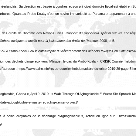
 néerlandais. Sa direction est basée à Londres et s
on principal domicile fiscal est établi en 
carbures. Quant au
Probo Koala
,
c’est
un navire immatriculé au Panama et appartenant à un
.
 des droits de l’homme des Nations unies,
Rapport du rapporteur spécial sur les consé
 déchets toxiques et nocifs pour la jouissance des droits de l’homme
, 2008, p. 5.
re du « Probo Koala » ou la catastrophe du déversement des déchets toxiques en Cote d’Ivoir
ion des déchets dangereux vers l’Afrique : le cas du Probo Koala », CRISP, Courrier hebdo
à l’adresse :
https://www.cairn.info/revue-courrier-hebdomadaire-du-crisp-2010-26-page-5.h
ogbloshie, Ghana », April 9, 2010;
« Walk-Through Of Agbogbloshie E-Waste Site Spreads
Me
pdate-agbogbloshie-e-waste-recycling-center-project/
à peine croyables de la décharge d’Agbogbloshie », Article en ligne sur : https://mrmo
e/