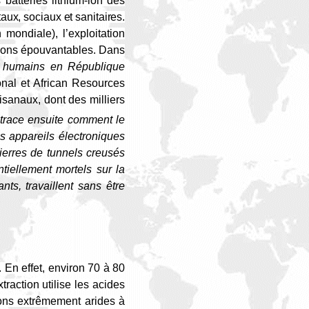
 batteries lithium-ion des
ux, sociaux et sanitaires.
ondiale), l’exploitation
itions épouvantables. Dans
ts humains en République
ional et African
Resources
tisanaux, dont des milliers
etrace ensuite comment le
es appareils électroniques
pierres de tunnels creusés
ntiellement mortels sur la
nts, travaillent sans être
 En effet, environ 70 à 80
raction utilise les acides
ions extrêmement arides à