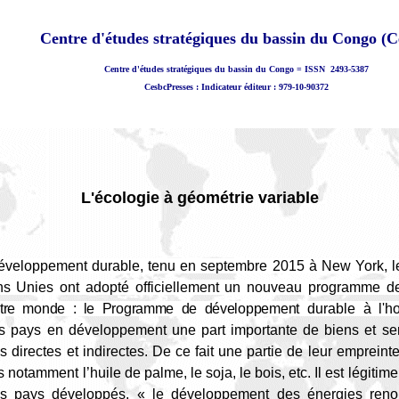
Centre d'études stratégiques du bassin du Congo (C
Centre d'études stratégiques du bassin du Congo = ISSN
2493-5387
CesbcPresses : Indicateur éditeur : 979-10-90372
L'écologie à géométrie variable
éveloppement durable, tenu en septembre 2015 à New York, 
ons Unies ont adopté officiellement un nouveau programme 
otre monde : le Programme de développement
durable à l'h
s pays en développement une part importante de biens et serv
directes et indirectes. De ce fait une partie de leur emprein
notamment l’huile de palme, le soja, le bois, etc. Il est légitime
es pays développés, « le développement des énergies renou