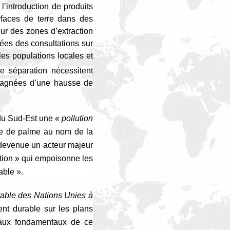
l’introduction de produits
rfaces de terre dans des
ur des zones d’extraction
ées des consultations sur
les populations locales et
e séparation nécessitent
mpagnées d’une hausse de
 du Sud-Est une «
p
ollution
uile de palme au nom de la
t devenue un acteur majeur
ution » qui empoisonne les
able ».
ble des Nations Unies à
ent durable sur les plans
paux fondamentaux de ce