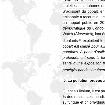
Enfin l’extraction du cob
tablettes, smartphones et
S’agissant du cobalt, e
artisanale a recours au t
un rapport publié en 201
démocratique du Congo 
Watch (Afrewatch),
font 
[x]
d’enfants
, exploitent 
cobalt est utilisé pour a
portables. À partir d’out
profondément sous la terr
santé d’une exposition pr
protégés par des équipem
5. La pollution provoqué
Quant au lithium, il est 
% des ressources mondiale
sulfurique et chlorhydri