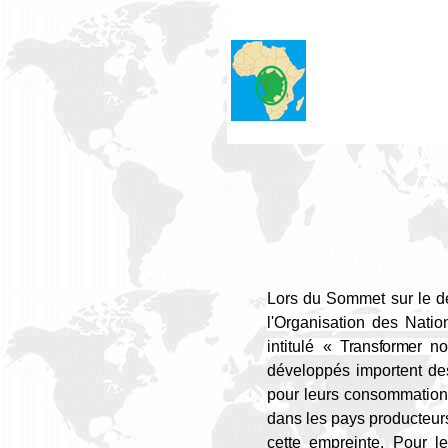
Lors du Sommet sur le d
l'Organisation des Nati
intitulé
« Transformer n
développés importent de
pour leurs consommations 
dans les pays producteurs 
cette empreinte.
Pour l