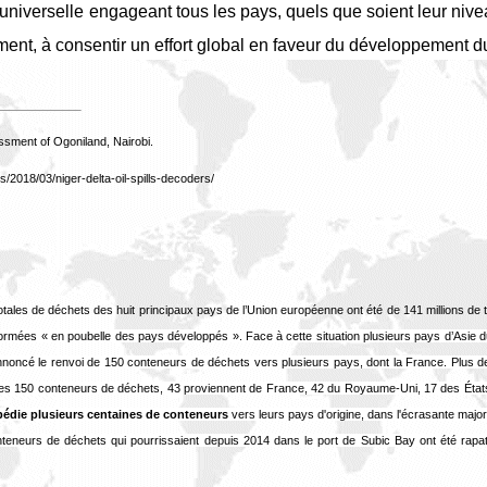
niverselle engageant tous les pays, quels que soient leur nivea
ent, à consentir un effort global en faveur du développement d
sment of Ogoniland, Nairobi.
s/2018/03/niger-delta-oil-spills-decoders/
otales de déchets des huit principaux pays de l’Union européenne ont été de 141 millions de
sformées « en poubelle des pays développés ». Face à cette situation plusieurs pays d’Asie
 annoncé le renvoi de 150 conteneurs de déchets vers plusieurs pays, dont la France. Plus 
les 150 conteneurs de déchets, 43 proviennent de France, 42 du Royaume-Uni, 17 des État
xpédie plusieurs centaines de conteneurs
vers leurs pays d'origine, dans l'écrasante majo
nteneurs de déchets qui pourrissaient depuis 2014 dans le port de Subic Bay ont été rap