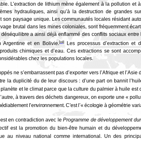
able.
L’extraction de lithium mène également à la pollution et à 
èmes hydrauliques, ainsi qu’à la destruction de grandes su
ant son paysage unique. Les communautés locales résidant auto
avage brutal dans les mines coloniales, sont fréquemment écart
e déséquilibre a ainsi déjà enflammé des conflits sociaux entre 
[xii]
 Argentine et en Bolivie.
Les processus d’extraction et d
produits chimiques et d’eau. Ces extractions se sont acco
nsidérables chez les populations locales.
pés ne s’embarrassent pas d’exporter vers l’Afrique et l’Asie
re la duplicité du de leur discours : d’une part on bannit l’h
 planète et le climat parce que la culture du palmier à huile es
e l’autre, à travers des déchets dangereux, on exporte une « poll
émédiablement l’environnement. C’est l’« écologie
à géométrie vari
 est en contradiction avec le
Programme de développement dura
ectif est la promotion du bien-être humain et du développem
ue au niveau national comme international. Un des princi