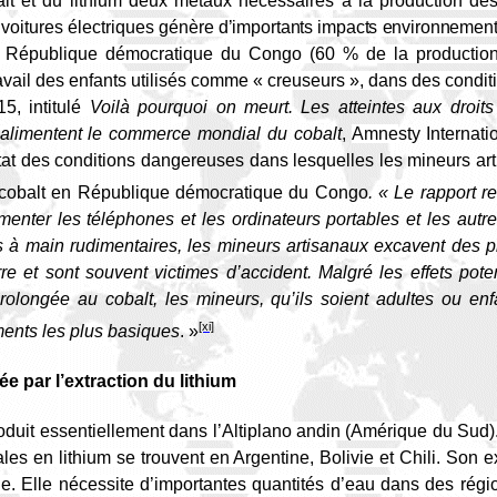
alt et du lithium deux métaux nécessaires à la production des
 voitures électriques
génère d’importants impacts environnementa
n République démocratique du Congo (60 % de la production m
ravail des enfants utilisés comme « creuseurs », dans des cond
5, intitulé
Voilà pourquoi on meurt. Les atteintes aux droi
alimentent le commerce mondial du cobalt
,
Amne
sty Internat
état des conditions dangereuses dans
lesquelles les mineurs
ar
le cobalt en République démocratique du Congo
. « Le rapport r
limenter les téléphones et les ordinateurs portables et les autr
ils à main rudimentaires, les mineurs artisanaux excavent des 
e et sont souvent victimes d’accident. Malgré les effets pote
olongée au cobalt, les mineurs, qu’ils soient adultes ou enfa
[xi]
ents les plus basiques
. »
e par l’extraction du lithium
produit essentiellement dans l’Altiplano andin (Amérique du Sud).
s en lithium se trouvent en Argentine, Bolivie et Chili. Son ext
que. Elle nécessite d’importantes quantités d’eau dans des rég