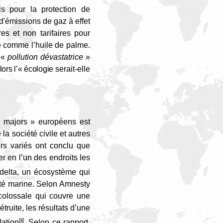
ls pour la protection de
 d'émissions de gaz à effet
res et non tarifaires pour
ue comme l’huile de palme.
e «
p
ollution dévastatrice
»
ors l’« écologie
serait-elle
 majors » européens est
a société civile et autres
rs variés ont conclu que
 en l’un des endroits les
u delta, un écosystème qui
ité marine.
Selon Amnesty
 colossale qui couvre une
truite, les résultats d’une
[ii]
lation
. Selon ce rapport,