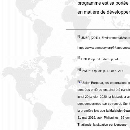
programme est sa portée u
en matière de développem
[i]
UNEP, (2011), Environmental Asses
https://www.amnesty.org/fr/latest/new
[ii]
UNEP, op. cit., Idem, p. 24.
[iii]
PNUE, Op. cit, p. 12 et p. 214.
[iv]
Selon Eurostat, les exportations t
contrées entières ont ainsi été tran
lundi 20 janvier 2020, la Malaisie a
sont concernées par ce renvoi. Sur 
la première fois qu
e la Malaisie rée
31 mai 2019, aux Philippines, 69 co
Thaïlande, la situation est identique.