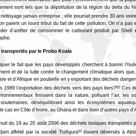
ement sont tels que la dépollution de la région du delta du Ni
nettoyage jamais entreprise ; elle pourrait prendre
30 ans voire
n paient un lourd tribut du fait de cette pollution
. On n’a pas 
r d’arrêter de consommer le carburant produit par Shell 
ophe.
 transportés par le Probo Koala
quer le
fait que les pays développés cherchent à bannir l’hu
ement et de la lutte contre le changement climatique alors que
Asie et d’Afrique en poubelle en y exportant des déchets dange
[iv]
is 1989 l'exportation des déchets vers des pays tiers?
Ces dé
ironnementaux finissent dans la nature, polluant l’air, les so
souterraines, déséquilibrant ainsi les écosystèmes aquati
e cas en Côte d’Ivoire, au Ghana et dans bien d’autres pays d’
 nuit du 19 au 20 août 2006 des déchets toxiques transportés p
[v]
am affrété par la société Trafigura
étaient déversés à Abid