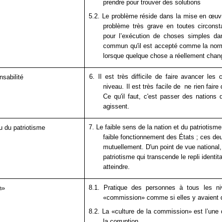
prendre pour trouver des soluti
5.2. Le problème réside dans la mise en œuvre
problème très grave en toutes circonsta
pour l’exécution de choses simples da
commun qu'il est accepté comme la norm
lorsque quelque chose a réellem
6. Il est très difficile de faire avancer le
nsabilité
niveau. Il est très facile de ne rien faire 
Ce qu'il faut, c'est passer des nations 
agissent.
7. Le faible sens de la nation et du patriotisme
u du patriotisme
faible fonctionnement des États ; ces de
mutuellement. D'un point de vue national,
patriotisme qui transcende le repli identita
atteindre.
8.1. Pratique des personnes à tous les ni
n»
«commission» comme si elles y av
8.2. La «culture de la commission» est l’un
la corruption.