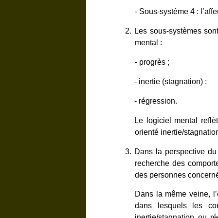
- Sous-système 4 : l’affec
2.
Les sous-systèmes sont 
mental :
- progrès ;
- inertie (stagnation) ;
- régression.
Le logiciel mental reflè
orienté inertie/stagnatio
3.
Dans la perspective du
recherche des comporte
des personnes concernées
Dans la même veine, l’
dans lesquels les co
inertie/stagnation ou 