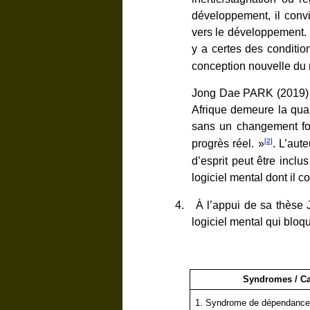
développement, il convi
vers le développement. 
y a certes des conditio
conception nouvelle du
Jong Dae PARK (2019) a
Afrique demeure la quali
sans un changement fond
[2]
progrès réel. »
. L’aute
d’esprit peut être inclu
logiciel mental dont il 
4.
À
l’appui de sa thèse 
logiciel mental qui bloq
Syndromes / Ca
1.
Syndrome de dépendanc