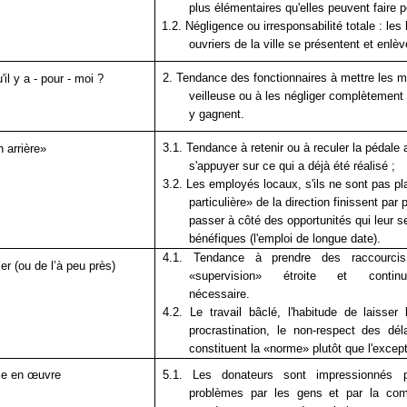
plus élémentaires qu'elles peuvent faire 
1.2. Négligence ou irresponsabilité totale : les
ouvriers de la ville se présentent et enlèv
2. Tendance des fonctionnaires à mettre les mi
il y a - pour - moi ?
veilleuse ou à les négliger complètement s
y gagnent.
3.1. Tendance à retenir ou à reculer la pédale 
 arrière»
s'appuyer sur ce qui a déjà été ré
3.2. Les employés locaux, s'ils ne sont pas pl
particulière» de la direction finissent pa
passer à côté des opportunités qui leur s
bénéfiques (l'emploi de longue d
4.1. Tendance à prendre des raccourci
er (ou de l’à peu près)
«supervision» étroite et conti
nécessaire.
4.2. Le travail bâclé, l'habitude de laisse
procrastination, le non-respect des dé
constituent la «norme» plutôt que 
se en œuvre
5.1. Les donateurs sont impressionnés 
problèmes par les gens et par la co