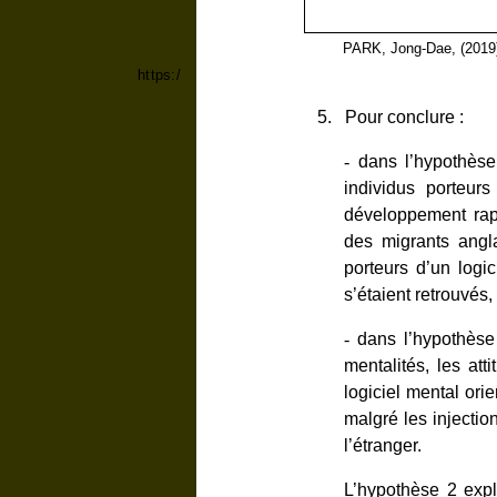
Source
:
PARK, Jong-Dae, (2019
https:/
5
.
Pour conclure :
-
dans l’hypothèse
individus porteur
développement rapi
des migrants angla
porteurs d’un logic
s’étaient retrouvés
-
dans l’hypothèse
mentalités, les at
logiciel mental ori
malgré les injecti
l’étranger.
L’hypothèse 2 exp