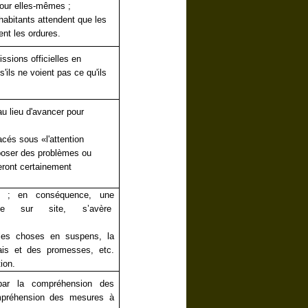
pour elles-mêmes ;
 habitants attendent que les
ent les ordures.
ssions officielles en
'ils ne voient pas ce qu'ils
au lieu d'avancer pour
alisé ;
acés sous «l'attention
r poser des problèmes ou
eront certainement
ate).
s ; en conséquence, une
nue sur site, s’avère
r les choses en suspens, la
lais et des promesses, etc.
l'exception.
par la compréhension des
mpréhension des mesures à