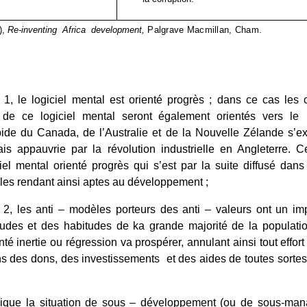
),
Re-inventing Africa development,
Palgrave Macmillan, Cham.
 1, le logiciel mental est orienté progrès ; dans ce cas le
s de ce logiciel mental seront également orientés vers le 
de du Canada, de l’Australie et de la Nouvelle Zélande s’exp
is appauvrie par la révolution industrielle en Angleterre. C
iel mental orienté progrès qui s’est par la suite diffusé dans
, les rendant ainsi aptes au développement ;
 2, les anti – modèles porteurs des anti – valeurs ont un imp
titudes et des habitudes de ka grande majorité de la populati
enté inertie ou régression va prospérer, annulant ainsi tout effo
ons des dons, des investissements et des aides de toutes sorte
lique la situation de sous – développement (ou de sous-ma