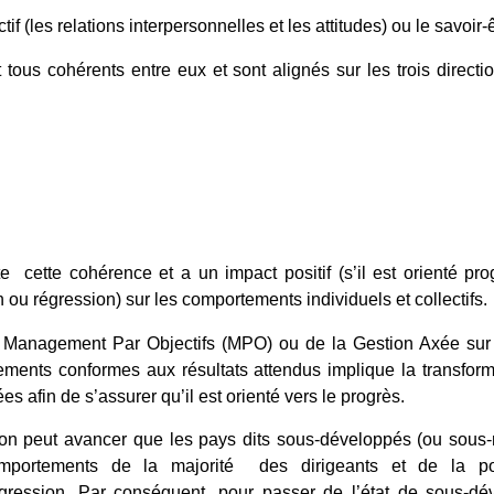
tif (les relations interpersonnelles et les attitudes) ou le savoir-ê
tous cohérents entre eux et sont alignés sur les trois directio
te cette cohérence et a un impact positif (s’il est orienté prog
n ou régression) sur les comportements individuels et collectifs.
 Management Par Objectifs (MPO) ou de la Gestion Axée sur 
ments conformes aux résultats attendus implique la transforma
 afin de s’assurer qu’il est orienté vers le progrès.
on peut avancer que les pays dits sous-développés (ou sous
mportements de la majorité des dirigeants et de la pop
régression. Par conséquent, pour passer de l’état de sous-d