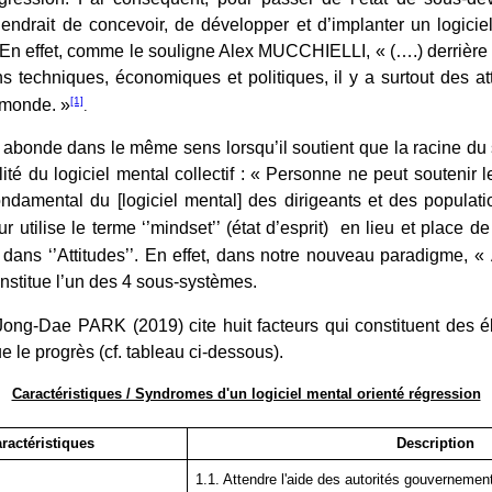
endrait de concevoir, de développer et d’implanter un logiciel 
En effet, comme le souligne Alex MUCCHIELLI, « (….) derrière t
ns techniques, économiques et politiques, il y a surtout des at
[1]
 monde. »
.
bonde dans le même sens lorsqu’il soutient que la racine d
té du logiciel mental collectif : « Personne ne peut soutenir l
amental du [logiciel mental] des dirigeants et des populatio
ur utilise le terme ‘’mindset’’ (état d’esprit) en lieu et place de 
s dans ‘’Attitudes’’. En effet, dans notre nouveau paradigme, « A
constitue l’un des 4 sous-systèmes.
Jong-Dae PARK (2019) cite huit facteurs qui constituent des é
ue le progrès (cf. tableau ci-dessous).
Caractéristiques / Syndromes d'un logiciel mental orienté régression
ractéristiques
Description
1.1. Attendre l'aide des autorités gouvernemen
e