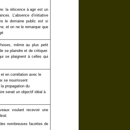
ons
: la réticence à agir est un
nces. L’absence d’initiative
ns le domaine public est si
e, et on ne le remarque que
ent changé
s choses, même au plus petit
de se plaindre et de critiquer.
qui se plaignent à celles qui
 et en corrélation avec le
ux se nourrissent
 la propagation du
ire serait un objectif idéal à
veaux voulant recevoir une
aient droit.
e des nombreuses facettes de