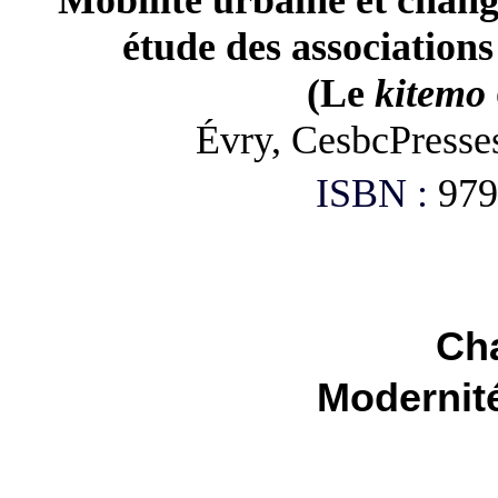
Mobilité urbaine et chang
étude des associations
(Le
kitemo
Évry, CesbcPresses
I
SBN :
979
Cha
Modernité