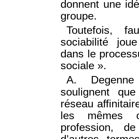
donnent une idé
groupe.
Toutefois, fa
sociabilité jou
dans le process
sociale ».
A. Degenne
soulignent qu
réseau affinitai
les mêmes ca
profession, d
d’autres terme