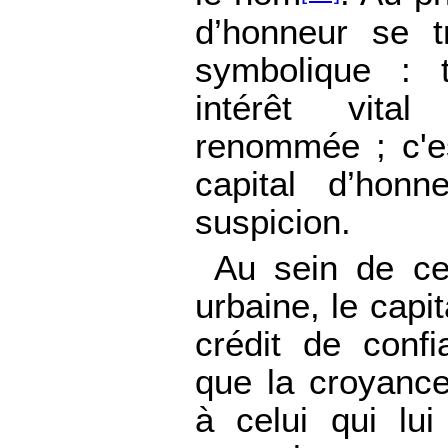
d’honneur se tr
symbolique : 
intérêt vit
renommée ; c'es
capital d’honn
suspicion.
Au sein de cet
urbaine, le capi
crédit de confi
que la croyanc
à celui qui lu