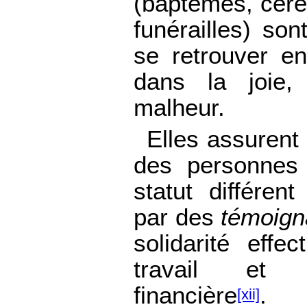
(baptêmes, céré
funérailles) son
se retrouver e
dans la joie, 
malheur.
Elles assurent 
des personnes 
statut différen
par des
témoig
solidarité effe
travail et 
financière
.
[xii]