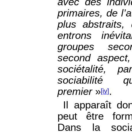
avec des indiv
primaires, de l’
plus abstraits,
entrons inévi
groupes seco
second aspect,
sociétalité, p
sociabilité
premier
»
.
[iv]
Il apparaît do
peut être form
Dans la socia