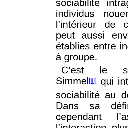
sociabilité int
individus noue
l’intérieur de
peut aussi envi
établies entre i
à groupe.
C’est le so
Simmel
qui in
[iii]
sociabilité au 
Dans sa défini
cependant l’
l’interaction pl