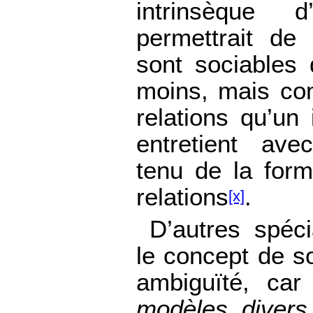
intrinsèque 
permettrait de 
sont sociables 
moins, mais co
relations qu’un
entretient ave
tenu de la for
relations
.
[x]
D’autres spéci
le concept de so
ambiguïté, ca
modèles divers 