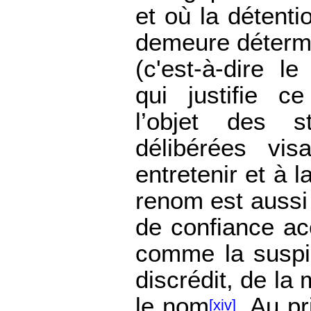
et où la détenti
demeure déterm
(c'est-à-dire l
qui justifie ce
l’objet des s
délibérées vis
entretenir et à la
renom est aussi
de confiance ac
comme la suspic
discrédit, de la
le nom
. Au p
[xiv]