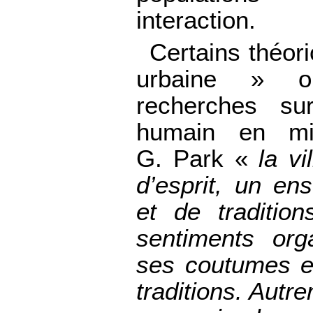
interaction.
Certains théori
urbaine » o
recherches su
humain en mil
G. Park «
la
vi
d’esprit, un e
et de tradition
sentiments org
ses coutumes e
traditions. Autrem