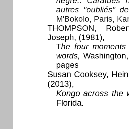
nègre,
. Caraïbes n
autres "oubliés" de 
M'Bokolo, Paris, Ka
THOMPSON
, Rober
Joseph, (1981),
T
he four moments 
words,
Washington, 
pages
Susan Cooksey, Hein
(2013),
Kongo across the 
Florida.