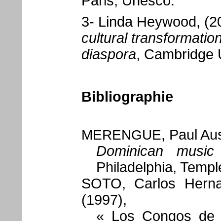
Paris, Unesco.
3- Linda Heywood, (2
cultural transformatio
diaspora
, Cambridge 
Bibliographie
, Paul Au
MERENGUE
Dominican music 
Philadelphia, Templ
SOTO, Carlos Hern
(1997),
« Los Congos de Vi