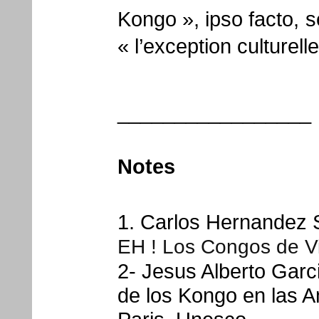
Kongo », ipso facto, se
« l’exception culture
_________________
Notes
1. Carlos Hernandez 
EH ! Los Congos de Vi
2- Jesus Alberto Garc
de los Kongo en las A