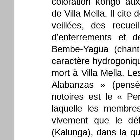
coloration kongo au
de Villa Mella. Il cit
veillées, des recuei
d’enterrements et d
Bembe-Yagua (chants
caractère hydrogoniqu
mort à Villa Mella. L
Alabanzas » (pensé
notoires est le « P
laquelle les membres
vivement que le déf
(Kalunga), dans la q