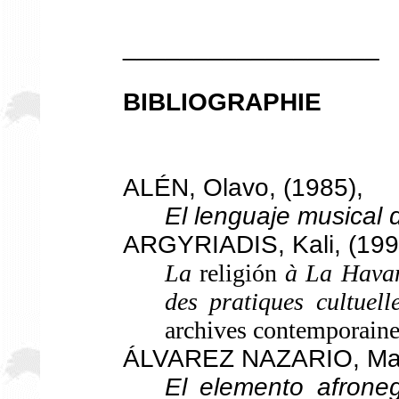
__________________
BIBLIOGRAPHIE
ALÉN, Olavo, (1985),
El lenguaje musical
ARGYRIADIS
,
Kali, (199
La
religión
à La Havane
des pratiques cultuell
archives contemporaine
ÁLVAREZ NAZARIO, Manu
El elemento afrone