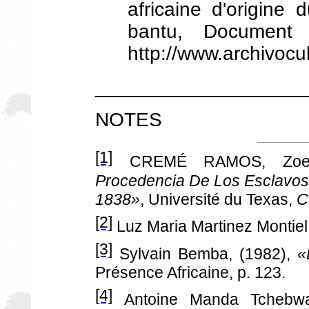
africaine d'origine
bantu, Document 
http://www.archivocu
___________________
NOTES
[1]
CREMÉ RAMOS, Zoe
Procedencia De Los Esclavos 
1838»
, Université du Texas,
C
[2]
Luz Maria Martinez Montiel
[3]
Sylvain Bemba, (1982),
«
Présence Africaine, p. 123.
[4]
Antoine Manda Tcheb