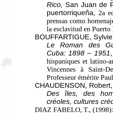
Rico,
San Juan de Pu
puertorriqueña,
2a e
prensas como homenaje 
la esclavitud en Puerto
BOUFFARTIGUE, Sylvie,
Le Roman des Gue
Cuba: 1898 – 1951
hispaniques et latino-a
Vincennes à Saint-De
Professeur émérite Paul
CHAUDENSON, Robert, 
Des îles, des ho
créoles, cultures cré
DIAZ FABELO, T., (1998)