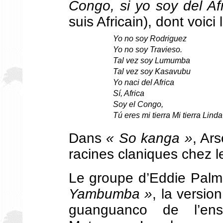
Congo, si yo soy del A
suis Africain), dont voici 
Yo no soy Rodriguez
Yo no soy Travieso.
Tal vez soy Lumumba
Tal vez soy Kasavubu
Yo naci del Africa
S
í, Africa
Soy el Congo,
Tú eres mi tierra Mi tierra Linda
Dans
« So kanga »
,
Ars
racines claniques chez 
Le groupe d’Eddie Palm
Yambumba »
, la versio
guanguanco de l’en