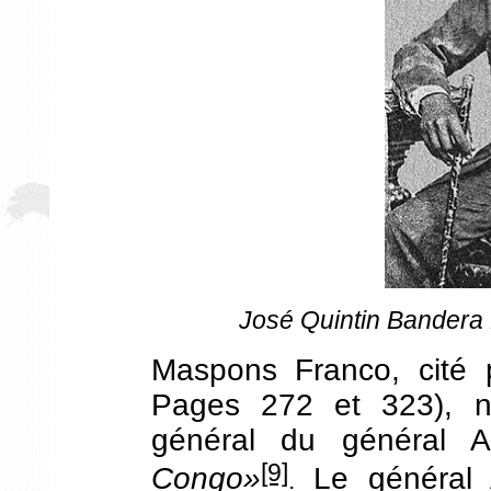
José Quintin Bandera 
Maspons Franco, cité p
Pages 272 et 323), n
général du général A
[9]
Congo»
Le général 
.