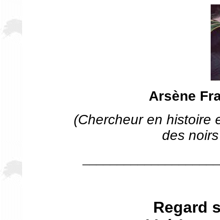
Arsène F
(Chercheur en histoire e
des noir
____________________
Regard s