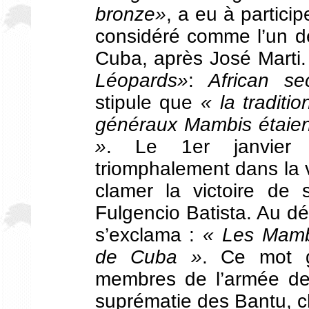
bronze»
, a eu à partici
considéré comme l’un d
Cuba, après José Marti. 
Léopards»
:
African se
stipule que
« la traditi
généraux Mambis étaien
»
. Le 1er janvier 
triomphalement dans la 
clamer la victoire de s
Fulgencio Batista. Au dé
s’exclama :
« Les Mamb
de Cuba »
. Ce mot g
membres de l’armée de 
suprématie des Bantu, ch