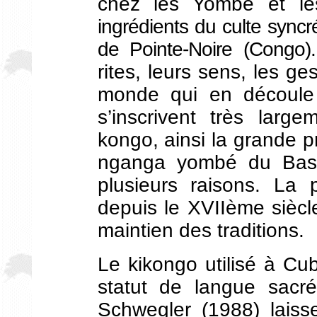
chez les Yombé et les 
ingrédients du culte syncré
de Pointe-Noire (Congo).
rites, leurs sens, les ge
monde qui en découle e
s’inscrivent très larg
kongo, ainsi la grande p
nganga yombé du Bas-
plusieurs raisons. L
depuis le XVIIème sièc
maintien des traditions.
Le kikongo utilisé à Cu
statut de langue sacré
Schwegler (1988) laiss