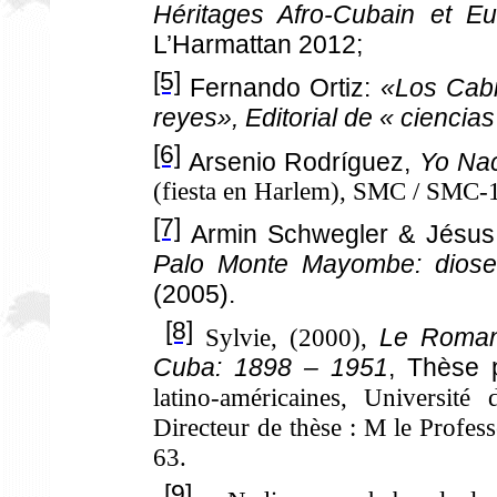
Héritages Afro-Cubain et Eu
L’Harmattan 2012;
[5]
Fernando Ortiz:
«Los Cabi
reyes», Editorial de « ciencias
[6]
Arsenio Rodríguez,
Yo Nac
(fiesta en Harlem),
SMC / SMC-
[7]
Armin Schwegler & Jésus
Palo Monte Mayombe: diose
(2005).
[8]
Sylvie, (2000),
Le Roman
Cuba: 1898 – 1951
, Thèse 
latino-américaines, Universit
Directeur de thèse : M le Profess
63.
[9]