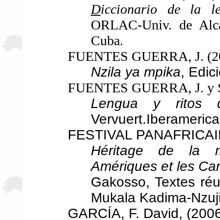
D
iccionario de la 
ORLAC-Univ. de Alcal
Cuba.
FUENTES GUERRA, J. (20
Nzila ya mpika
, Edi
FUENTES GUERRA, J. y Sc
Lengua y ritos
Vervuert.Iberamerica
FESTIVAL PANAFRICAIN
Héritage de la m
Amériques et les Ca
Gakosso, Textes réu
Mukala Kadima-Nzuji,
GARCÍA, F. David, (2006