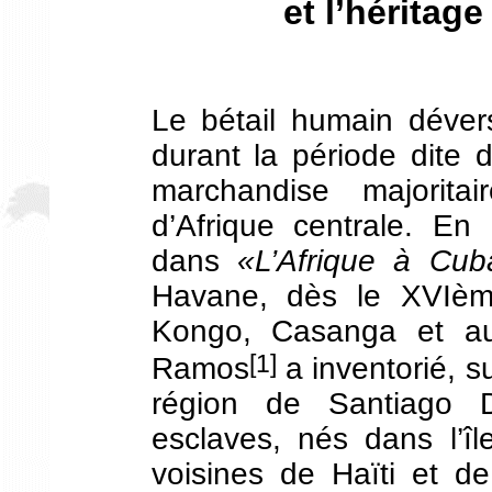
et l’héritag
Le bétail humain déver
durant la période dite d
marchandise majorita
d’Afrique centrale. En
dans
«L’Afrique à Cub
Havane, dès le XVIèm
Kongo, Casanga et au
[1]
Ramos
a inventorié, s
région de Santiago 
esclaves, nés dans l’î
voisines de Haïti et d