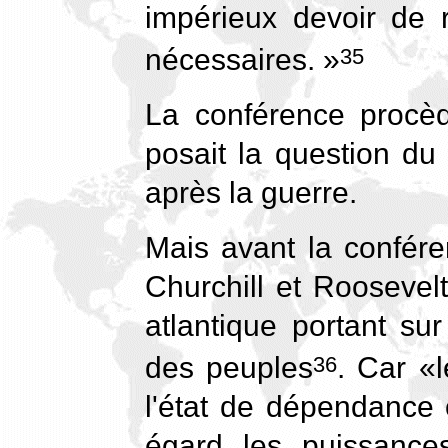
impérieux devoir de r
nécessaires. »
35
La conférence procèd
posait la question du 
après la guerre.
Mais avant la confére
Churchill et Roosevel
atlantique portant sur
des peuples
. Car «l
36
l'état de dépendance 
égard les puissance