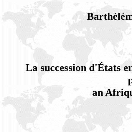
Barthél
La succession d'États en
an Afriq