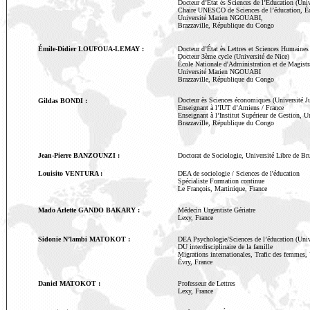
Docteur d’État ès Sciences de l’Éducation (U
Chaire UNESCO de Sciences de l’éducation, Éc
Université Marien NGOUABI,
Brazzaville, République du Congo
Émile-Didier LOUFOUA-LEMAY :
Docteur d’État ès Lettres et Sciences Humaines
Docteur 3ème cycle (Université de Nice)
École Nationale d'Administration et de Magis
Université Marien NGOUABI
Brazzaville, République du Congo
Docteur ès Sciences économiques (Université Ju
Gildas BONDI :
Enseignant à l’IUT d’Amiens / France
Enseignant à l’Institut Supérieur de Gestion
Brazzaville, République du Congo
Jean-Pierre BANZOUNZI :
Doctorat de Sociologie, Université Libre de Br
Louisito VENTURA :
DEA de sociologie / Sciences de l'éducation
Spécialiste Formation continue
Le François, Martinique, France
Mado Arlette GANDO BAKARY :
Médecin Urgentiste Gériatre
Lexy, France
Sidonie N’lambi MATOKOT :
DEA Psychologie/Sciences de l’éducation (Univ
DU interdisciplinaire de la famille
Migrations internationales, Trafic des femmes,
Évry, France
Daniel MATOKOT :
Professeur de Lettres
Lexy, France