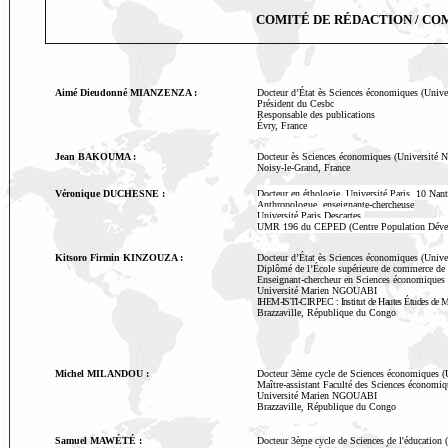
COMITÉ DE RÉDACTION / COM
Aimé Dieudonné MIANZENZA :
Docteur d’État ès Sciences économiques (Unive
Président du Cesbc
Responsable des publications
Évry, France
Jean BAKOUMA :
Docteur ès Sciences économiques (Université N
Noisy-le-Grand, France
Véronique DUCHESNE :
Docteur en éthologie, Université Paris
10 Nant
Anthropologue, enseignante-chercheuse
Université Paris Descartes,
UMR 196 du CEPED (Centre Population Déve
Kitsoro Firmin KINZOUZA :
Docteur d’État ès Sciences économiques (Univer
Diplômé de l’École supérieure de commerce de
Enseignant-chercheur en Sciences économiques
Université Marien NGOUABI
IHEM-ISTI-CIRPEC : Institut de Hautes Études de Mana
Brazzaville, République du Congo
Michel MILANDOU :
Docteur 3ème cycle de Sciences économiques (
Maître-assistant Faculté des Sciences économiq
Université Marien NGOUABI
Brazzaville, République du Congo
Samuel MAWÉTÉ :
Docteur 3ème cycle de Sciences de l'éducation 