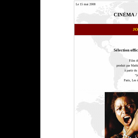
Le 15 mai 2008
CINÉMA / F
JO
Sélection offic
Film d
produit par Ma
à partir 
"J
Paris, Les 