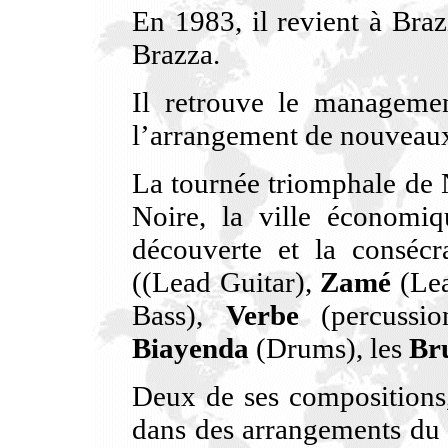
En 1983, il revient à Bra
Brazza.
Il retrouve le managemen
l’arrangement de nouveau
La tournée triomphale de 
Noire, la ville économi
découverte et la consécr
((Lead Guitar),
Zamé
(Lea
Bass),
Verbe
(percussi
Biayenda
(Drums), les
Br
Deux de ses composition
dans des arrangements du 