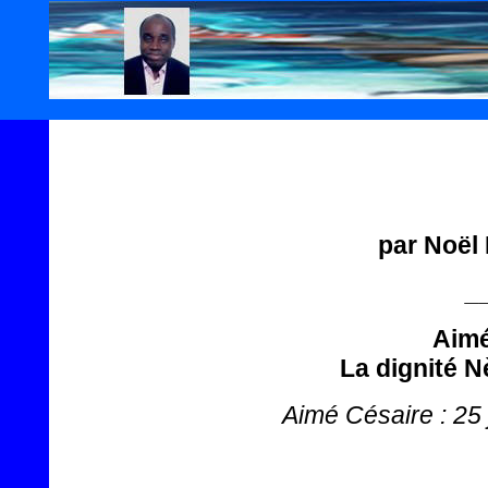
par Noë
_
Aimé
La dignité 
Aimé Césaire : 25 j