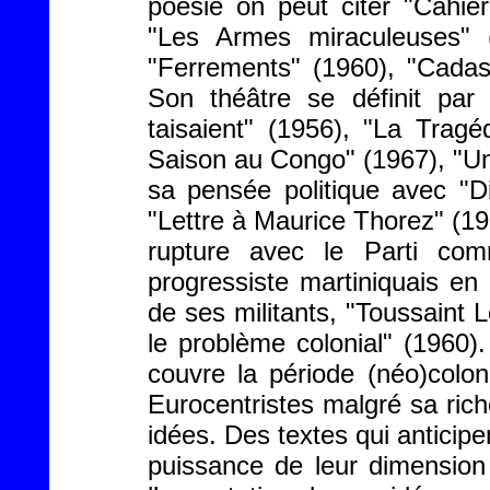
poésie on peut citer "Cahier
"Les Armes miraculeuses" (
"Ferrements" (1960), "Cadast
Son théâtre se définit par
taisaient" (1956), "La Tragé
Saison au Congo" (1967), "Un
sa pensée politique avec "Di
"Lettre à Maurice Thorez" (195
rupture avec le Parti com
progressiste martiniquais e
de ses militants, "Toussaint L
le problème colonial" (1960
couvre la période (néo)colon
Eurocentristes malgré sa rich
idées. Des textes qui anticipen
puissance de leur dimension 