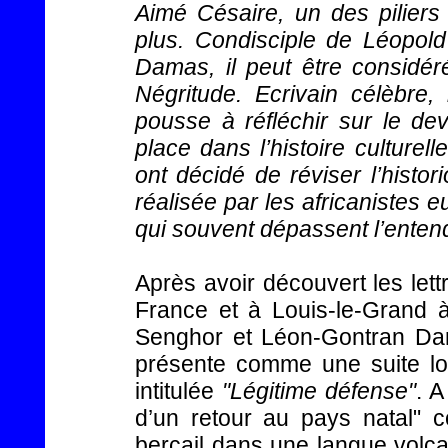
Aimé Césaire,
un des piliers 
plus. Condisciple de Léopol
Damas, il peut être considé
Négritude. Ecrivain célèbre,
pousse à réfléchir sur le de
place dans l’histoire culturel
ont décidé de réviser l’histo
réalisée par les africaniste
qui souvent dépassent l’enten
Après avoir découvert les let
France et à Louis-le-Grand à
Senghor et Léon-Gontran D
présente comme une suite lo
intitulée
"Légitime défense"
. 
d’un retour au pays natal"
bercail dans une langue volcan