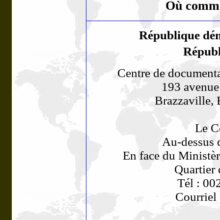
Où comma
République dé
Républ
Centre de documenta
193 avenu
Brazzaville,
Le Ce
Au-dessus 
En face du Ministè
Quartier 
Tél : 00
Courriel