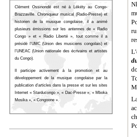
N
Clément Ossinondé est né à Lékéty au Congo-
mu
Brazzaville. Chroniqueur musical (Radio-Presse) et
Po
historien de la musique congolaise, il a animé
plusieurs émissions sur les antennes de « Radio
r
Congo » et « Radio Liberté », tout comme il a
re
présidé l’UMC (Union des musiciens congolais) et
L'
l’UNEAC (Union nationale des écrivains et artistes
du Congo).
d
d
Il participe activement à la promotion et au
T
développement de la musique congolaise par la
publication d’articles dans la presse et sur les sites
Mi
Internet « Starducongo », « Dac-Presse », « Mboka
La
Mosika », « Congoone ».
ac
ch
Po