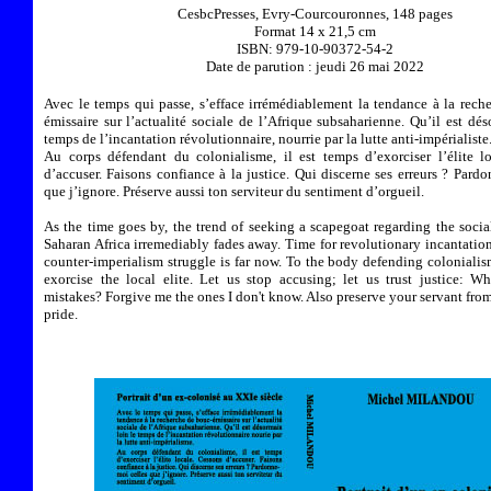
CesbcPresses, Evry-Courcouronnes, 148 pages
Format 14 x 21,5 cm
ISBN: 979-10-90372-54-2
Date de parution : jeudi 26 mai 2022
Avec le temps qui passe, s’efface irrémédiablement la tendance à la rech
émissaire sur l’actualité sociale de l’Afrique subsaharienne. Qu’il est dés
temps de l’incantation révolutionnaire, nourrie par la lutte anti-impérialiste
Au corps défendant du colonialisme, il est temps d’exorciser l’élite l
d’accuser. Faisons confiance à la justice. Qui discerne ses erreurs ? Pard
que j’ignore. Préserve aussi ton serviteur du sentiment d’orgueil.
As the time goes by, the trend of seeking a scapegoat regarding the socia
Saharan Africa irremediably fades away. Time for revolutionary incantatio
counter-imperialism struggle is far now. To the body defending colonialism
exorcise the local elite. Let us stop accusing; let us trust justice: Wh
mistakes? Forgive me the ones I don't know. Also preserve your servant from
pride.