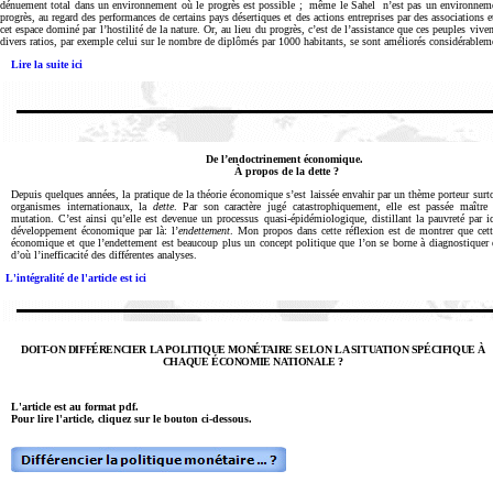
dénuement total dans un environnement où le progrès est possible ; même le Sahel n’est pas un environnem
progrès, au regard des performances de certains pays désertiques et des actions entreprises par des associations
cet espace dominé par l’hostilité de la nature. Or, au lieu du progrès, c’est de l’assistance que ces peuples viv
divers ratios, par exemple celui sur le nombre de diplômés par 1000 habitants, se sont améliorés considérablem
Lire la suite ici
De l’endoctrinement économique.
À propos de la dette ?
Depuis quelques années, la pratique de la théorie économique s’est laissée envahir par un thème porteur surt
organismes internationaux, la
dette
. Par son caractère jugé catastrophiquement, elle est passée maître 
mutation. C’est ainsi qu’elle est devenue un processus quasi-épidémiologique, distillant la pauvreté par ic
développement économique par là: l’
endettement
. Mon propos dans cette réflexion est de montrer que cett
économique et que l’endettement est beaucoup plus un concept politique que l’on se borne à diagnostique
d’où l’inefficacité des différentes analyses.
L'intégralité de l'article est ici
DOIT-ON DIFFÉRENCIER LA POLITIQUE MONÉTAIRE SELON LA SITUATION SPÉCIFIQUE À
CHAQUE ÉCONOMIE NATIONALE ?
L'article est au format pdf.
Pour lire l'article, cliquez sur le bouton ci-dessous.