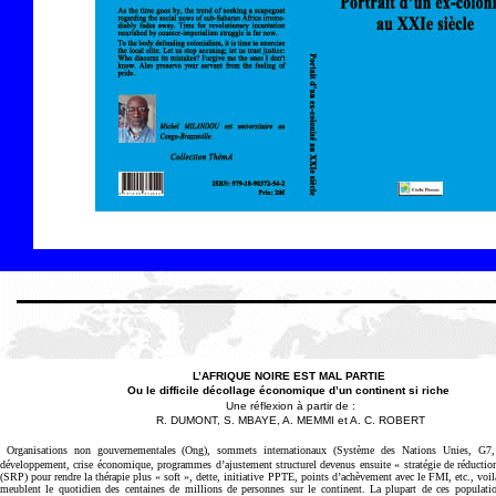
L’AFRIQUE NOIRE EST MAL PARTIE
Ou le difficile décollage économique d’un continent si riche
Une réflexion à partir de :
R. DUMONT, S. MBAYE, A. MEMMI et A. C. ROBERT
Organisations non gouvernementales (Ong), sommets internationaux (Système des Nations Unies, G7,
développement, crise économique, programmes d’ajustement structurel devenus ensuite « stratégie de réductio
(SRP) pour rendre la thérapie plus « soft », dette, initiative PPTE, points d’achèvement avec le FMI, etc., voil
meublent le quotidien des centaines de millions de personnes sur le continent. La plupart de ces populati