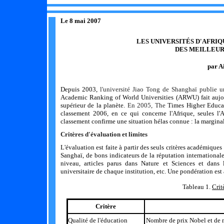
Le 8 mai 2007
LES UNIVERSITÉS D'AFRI
DES MEILLEUR
par 
Depuis 2003,
l
'université Jiao Tong de Shanghaï publie 
Academic Ranking of World Universities (ARWU)
fait auj
supérieur de la planète.
En 2005, The
Times Higher Educat
classement 2006, en ce qui concerne l'Afrique, seules l'
classement confirme une situation hélas connue : la margina
Critères d'évaluation et limites
L'évaluation est faite à partir des seuls critères académiques
Sanghaï, de bons indicateurs de la réputation international
niveau, articles parus dans Nature et Sciences et dans l
universitaire de chaque institution, etc.
Une pondération
est
Tableau 1.
Crit
Critère
Qualité de l'éducation
Nombre de prix Nobel et de m