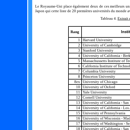
Le Royaume-Uni place également deux de ces meilleurs unive
Japon qui cette liste de 20 premières universités du monde a
Tableau 4.
Extrait
Rang
Insti
1
Harvard University
2
University of Cambridge
3
Stanford University
4
University of California - Ber
5
Massachussetts Institute of T
6
California Institute of Techno
7
Columbia University
8
Princeton University
8ex
University of Chicago
10
University of Oxford
11
Yale University
12
Cornell University
13
University of California - San
14
University of California - Lo
15
University of Pennsylvania
16
University of Wisconsin - Ma
17
University of Washington - Se
18
University of California - San