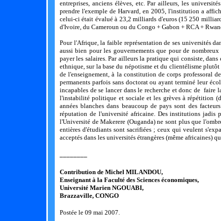
entreprises, anciens élèves, etc. Par ailleurs, les universit
prendre l'exemple de Harvard, en 2005, l'institution a affic
celui-ci était évalué à 23,2 milliards d'euros (15 250 mill
d'Ivoire, du Cameroun ou du Congo + Gabon + RCA + Rwand
Pour l'Afrique, la faible représentation de ses universités d
aussi bien pour les gouvernements que pour de nombreux e
payer les salaires. Par ailleurs la pratique qui consiste, da
ethnique, sur la base du népotisme et du clientélisme plutôt 
de l'enseignement, à la constitution de corps professoral d
permanents parfois sans doctorat ou ayant terminé leur éco
incapables de se lancer dans le recherche et donc de faire
l'instabilité politique et sociale et les grèves à répétition
années blanches dans beaucoup de pays sont des facteurs 
réputation de l'université africaine. Des institutions ja
l'Université de Makerere (Ouganda) ne sont plus que l'ombr
entières d'étudiants sont sacrifiées ; ceux qui veulent s'exp
acceptés dans les universités étrangères (même africaines) qu
________
Contribution de Michel MILANDOU,
Enseignant à la Faculté des Sciences économiques,
Université Marien NGOUABI,
Brazzaville, CONGO
Postée le 09 mai 2007.