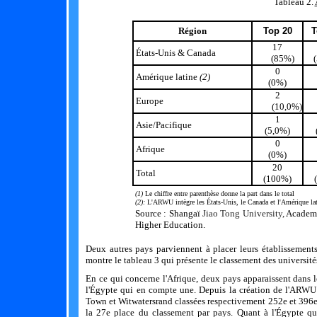
Tableau 2.
Région
Top 20
T
17
États-Unis & Canada
(85%)
0
Amérique latine
(2)
(0%)
2
Europe
(10,0%)
1
Asie/Pacifique
(5,0%)
0
Afrique
(0%)
20
Total
(100%)
(1)
Le chiffre entre parenthèse donne la part dans le total
(2):
L'ARWU intègre les États-Unis, le Canada et l'Amérique lat
Source :
Shangaï
Jiao Tong University,
Academi
Higher Education.
D
eux autres pays parviennent à placer leurs établissemen
montre
le tableau 3 qui présente le classement des université
En ce qui concerne l'Afrique, deux pays apparaissent dans 
l'Égypte qui en compte une. Depuis la création de l'ARWU e
Town et Witwatersrand classées respectivement 252e et 396e)
la 27e place du classement par pays. Quant à l'Égypte qu