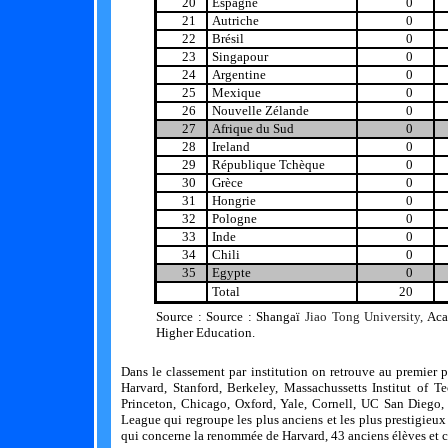
20
Espagne
0
21
Autriche
0
22
Brésil
0
23
Singapour
0
24
Argentine
0
25
Mexique
0
26
Nouvelle Zélande
0
27
Afrique du Sud
0
28
Ireland
0
29
République Tchèque
0
30
Grèce
0
31
Hongrie
0
32
Pologne
0
33
Inde
0
34
Chili
0
35
Egypte
0
Total
20
Source : Source :
Shangaï
Jiao Tong University,
Aca
Higher Education.
Dans le classement par institution on retrouve au premier pl
Harvard, Stanford, Berkeley, Massachussetts Institut of T
Princeton, Chicago, Oxford, Yale, Cornell, UC San Diego, 
League qui regroupe les plus anciens et les plus prestigieu
qui concerne la renommée de Harvard, 43 anciens élèves et 