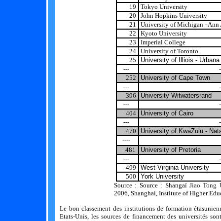
19
Tokyo University
20
John Hopkins University
21
University of Michigan - Ann
22
Kyoto University
23
Imperial College
24
University of Toronto
25
University of Illiois - Urba
---
-
252
University of Cape Town
---
-
396
University Witwatersrand
---
-
404
University of Cairo
---
-
470
University of KwaZulu - Nata
----
481
University of Pretoria
---
-
499
West Virginia University
500
York University
Source : Source :
Shangaï
Jiao Tong 
2006, Shanghai, Institute of Higher Edu
Le bon classement des institutions de formation étasunienn
Etats-Unis, les sources de financement des universités sont