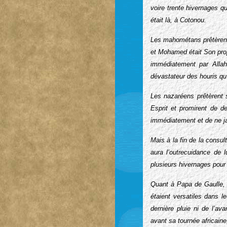
voire trente hivernages 
était là, à Cotonou.
Les mahométans prêtèrent 
et Mohamed était Son pro
immédiatement par Allah
dévastateur des houris qu
Les nazaréens prêtèrent s
Esprit et promirent de d
immédiatement et de ne jam
Mais à la fin de la consu
aura l’outrecuidance de 
plusieurs hivernages pou
Quant à Papa de Gaulle, c
étaient versatiles dans l
dernière pluie ni de l’av
avant sa tournée africaine,