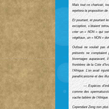
Mais tout ce charivari, t
rejettera la proposition d
Et pourtant, et pourtant l
exception, s’étaient ret
crier un « NON » qui se
végétaux, un « NON » don
Oufoué ne voulait pas de
présents ne comptaient 
hivernages auparavant, il
frontières de la Cote d’I
l’Afrique. L’on avait inju
panafricanisme et des illus
— Espèces d’imbé
comme des spermatozoïdes
vache laitière de l’Afrique.
Cependant Zeng non plus n