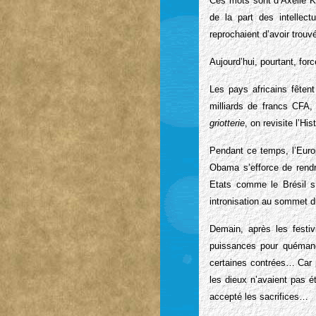
Ces mots sont d’Axelle K
de la part des intellect
reprochaient d’avoir trouv
Aujourd’hui, pourtant, forc
Les pays africains fêten
milliards de francs CFA,
griotterie
, on revisite l’H
Pendant ce temps, l’Euro
Obama s’efforce de rendr
Etats comme le Brésil s’
intronisation au sommet d
Demain, après les festiv
puissances pour quémande
certaines contrées… Car p
les dieux n’avaient pas é
accepté les sacrifices…