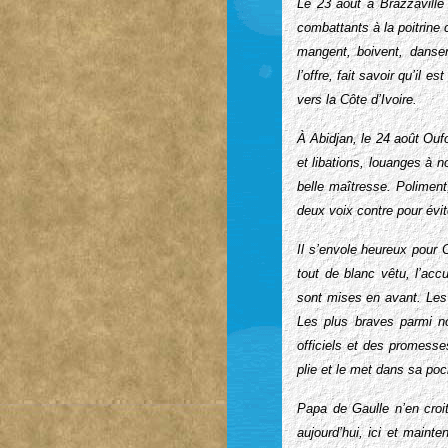
Le 23 août à Brazzaville 
combattants à la poitrine
mangent, boivent, dansen
l’offre, fait savoir qu’il
vers la Côte d’Ivoire.
À
Abidjan, le 24 août Oufou
et libations, louanges à n
belle maîtresse. Poliment
deux voix contre pour évite
Il s’envole heureux pour 
tout de blanc vêtu, l’ac
sont mises en avant. Les 
Les plus braves parmi n
officiels et des promesse
plie et le met dans sa poc
Papa de Gaulle n’en croit
aujourd’hui, ici et maint