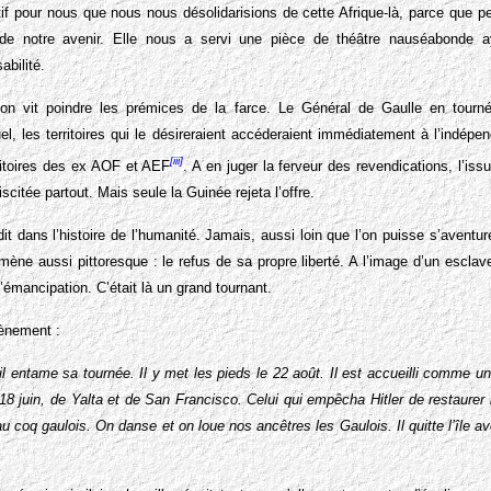
tif pour nous que nous nous désolidarisions de cette Afrique-là, parce que p
de notre avenir. Elle nous a servi une pièce de théâtre nauséabonde 
abilité.
’on vit poindre les prémices de la farce. Le Général de Gaulle en tourn
el, les territoires qui le désireraient accéderaient immédiatement à l’indépe
[iii]
ritoires des ex AOF et AEF
. A en juger la ferveur des revendications, l’iss
scitée partout. Mais seule la Guinée rejeta l’offre.
t dans l’histoire de l’humanité. Jamais, aussi loin que l’on puisse s’aventur
mène aussi pittoresque : le refus de sa propre liberté. A l’image d’un esclav
’émancipation. C’était là un grand tournant.
vènement :
l entame sa tournée. Il y met les pieds le 22 août. Il est accueilli comme un 
18 juin, de Yalta et de San Francisco. Celui qui empêcha Hitler de restaurer 
au coq gaulois. On danse et on loue nos ancêtres les Gaulois. Il quitte l’île