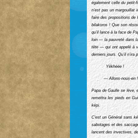
également celle du petit-
n’est pas un margouillat 
faire des propositions de
bilakoros ! Que son résis
qu’il lance à la face de P
loin — la pauvreté dans l
tête — qui ont appelé à v
derniers jours. Qu’il n’ir
Yêkhéée !
— Allons-nous-en !
Papa de Gaulle se lève, e
remettra les pieds en Gui
képi.
C’est un Général sans kép
sabotages et des saccage
lancent des invectives, de