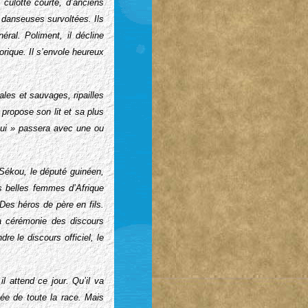
 culotte courte, d’anciens
 danseuses survoltées. Ils
ral. Poliment, il décline
orique. Il s’envole heureux
ales et sauvages, ripailles
 propose son lit et sa plus
«oui » passera avec une ou
 Sékou, le député guinéen,
s belles femmes d’Afrique
Des héros de père en fils.
a cérémonie des discours
e le discours officiel, le
l attend ce jour. Qu’il va
uée de toute la race. Mais