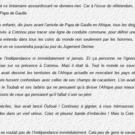
out ce tintamarre assourdissant ne donnera rien. Car à l’issue du référendum
e Papa de Gaulle.
es enfants, dix jours avant l’arrivée de Papa de Gaulle en Afrique, tous les diri
rouvés à Cotonou pour tracer une ligne de conduite commune, pour définir 
ra entendu dans tous les coins du monde non seulement par les hommes, m
t on se souviendra jusqu’au jour du Jugement Dernier.
 l’Indépendance ni immédiatement ni jamais. Et ça personne ne l’ignorait
pas sur sa présence à Cotonou. Mais il était là. Tout le monde se sou
 avait dessiné les territoires de l’Afrique actuelle en morcelant les pays e
voire fussent confondues avec celles de ses champs de cacaotiers. L’on avait 
rié le Toubab et ses larbins qui ne pensaient qu’à diviser l’Afrique pour mieux
ions de ceux qui pensaient qu’il fallait s’unir ou périr.
ciles, leur avait lancé Oufoué ! Continuez à gigoter, à vous trémousser, 
 dans un vieil utérus. Criez et pleurez bande d’imbéciles ! Mais la Cote d
e voulait pas de l’Indépendance immédiatement. Cela peu de gens le savaient