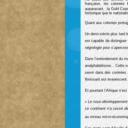
française, les colonies
auparavant, la Gold Coas
historique que le nationa
Quant aux colonies portug
Un demi-siècle plus tard l
est capable de distinguer
négrologie
pour s’apercevo
Dans l’entendement du mon
analphabétisme... Cette s
servir dans des contrées l
florissant est évanescent.
Et pourtant l’Afrique n’es
«
Le sous-développement d
ce continent n’a cessé d
au niveau micro-économiqu