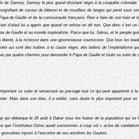
fils de Samory. Samory le plus grand résistant nègre à la conquête coloniale
insignifiant de suceur de biberon et de mouilleur de langes qui pend sous son 
 Papa de Gaulle et de la communauté française. Rien à faire de son train et 
tant d’aïeul lui a appris que quand on refuse on dit non. Que donc c’est un n
apa de Gaulle et au monde impérialiste. Parce que lui, Sékou, et le peuple gui
a liberté, à la richesse dans une ignominieuse soumission. Que tous les lea
oter oui sont des traitres à la cause nègre, des larbins de l’impérialisme qui
a pas par quatre chemins pour demander à Papa de Gaulle et toute sa suite de 
mportant sa suite et ramassant au passage tout ce qui peut appartenir à la 
née. Mais dans son élan, il a oublié, sans doute le plus important pour un 
i qui débarque le 26 août à Dakar sous les huées de la population qui se li
s que l’instituteur Ozino aurait surnommés à coup sûr « actes de vandalism
 grossières injures à l’encontre de nos ancêtres les Gaulois.