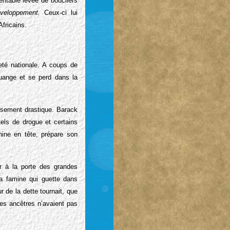
itable levée de boucliers
éveloppement.
Ceux-ci lui
Africains.
eté nationale. A coups de
ouange et se perd dans la
ssement drastique. Barack
els de drogue et certains
hine en tête, prépare son
er à la porte des grandes
la famine qui guette dans
 de la dette tournait, que
les ancêtres n’avaient pas