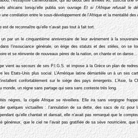
abou, l’essayiste camerounaise, qui au début des années 90, suscita une vér
uels africains lorsqu’elle publia son ouvrage
Et si l’Afrique refusait le d
é une corrélation entre le sous-développement de l’Afrique et la mentalité des 
e est de reconnaître qu’elle n’avait pas tout à fait tort.
t un par un le cinquantième anniversaire de leur avènement à la souverain
 dans l’insouciance générale, on érige des statuts et des stèles, on se l
istoire et se réinvente de nouveaux pères de la nation, on chante et on danse…
pe vient au secours de ses P.I.G.S. et impose à la Grèce un plan de redre
e les Etats-Unis plus social. L’Amérique latine démantèle un à un ses cart
installent confortablement sur le siège des pays émergents. L’Asie, la C
u monde, un règne sans partage qui sera sans conteste très long.
ités nègres, la cigale Afrique se réveillera. Elle ira sans vergogne frapp
r quelques victuailles : l’annulation de sa dette, des sacs de riz pour 
endant qu’elle chantait et dansait, elle n’avait pas remarqué que le compteur
té généreux, que le ciel ne l’avait pas gratifiée de sa sève nourricière, que 