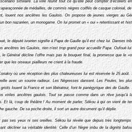
scénario similaire. La ville réunit tout ce qu’elle peut compter d’écoliers en
 caparaçonnée de médailles, de commis nègres coiffés de casque colonial, de
t, louent nos ancêtres les Gaulois. On propose de jeunes vierges au Géné
 est un bon nazaréen, un monogame. On lui promet un « oui » retentissant et hist
é, le député ivoirien signifie à Papa de Gaulle qu’il est chez lui. Danses trib
os ancêtres les Gaulois, rien n’est trop grand pour accueillir Papa. Oufoué lui
, le Général décline l’offre mais pas le bouquet final, la promesse que le 
r que les oiseaux piailleurs ne crient à la fraude.
Conakry où une réception des plus chaleureuses lui est réservée le 25 août.
cueille avec un sourire radieux. Les Négresses dansent. Les Peules, les plu
griots louent la France et son libérateur, font le panégyrique des de Gaulle. 
os viriles ancêtres gaulois. Tout se passe comme dans un rêve jusqu’à l
s. Et là, coup de théâtre ! Au moment de parler, Sékou à qui on vient de tendr
he gauche. De sa poche droite, il sort un autre document qu’il déplie.
 pas ses yeux ni ses oreilles. Sékou lui révèle que depuis très longtemps i
enant décliner sa véritable identité. Celle d’un Nègre imbu de la dignité bafo