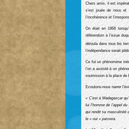
Chers amis, il est impéra
s’est jouée de nous et 
l’incohérence et l’irrespons
On était en 1958 lorsqu
référendum à l’issue duqu
déroula dans tous les ter
l’indépendance serait plébi
Ce fut un phénomène inédi
l’on a assisté à un phéno
soumission à la place de l
Ecoutons-nous narrer l’é
« C’est à Madagascar qu’i
lui l’homme de l’appel du 
qui rendit sa masculinité 
le « oui » passera.