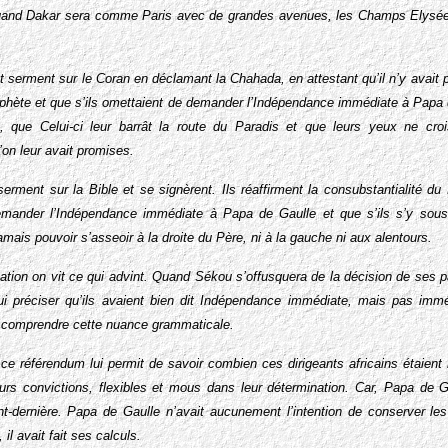
quand Dakar sera comme Paris avec de grandes avenues, les Champs Elysées e
serment sur le Coran en déclamant la Chahada, en attestant qu’il n’y avait p
phète et que s’ils omettaient de demander l’Indépendance immédiate à Papa d
, que Celui-ci leur barrât la route du Paradis et que leurs yeux ne croi
’on leur avait promises.
erment sur la Bible et se signèrent. Ils réaffirment la consubstantialité du 
emander l’Indépendance immédiate à Papa de Gaulle et que s’ils s’y soust
ais pouvoir s’asseoir à la droite du Père, ni à la gauche ni aux alentours.
ltation on vit ce qui advint. Quand Sékou s’offusquera de la décision de ses p
lui préciser qu’ils avaient bien dit Indépendance immédiate, mais pas im
r comprendre cette nuance grammaticale.
e référendum lui permit de savoir combien ces dirigeants africains étaient
eurs convictions, flexibles et mous dans leur détermination. Car, Papa de G
ant-dernière. Papa de Gaulle n’avait aucunement l’intention de conserver les
 il avait fait ses calculs.