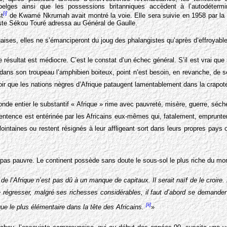
 belges ainsi que les possessions britanniques accèdent à l’autodéterm
[i]
t
de Kwamé Nkrumah avait montré la voie. Elle sera suivie en 1958 par l
liste Sékou Touré adressa au Général de Gaulle.
aises, elles ne s’émanciperont du joug des phalangistes qu’après d’effroyables
e résultat est médiocre. C’est le constat d’un échec général. S’il est vrai que
 dans son troupeau l’amphibien boiteux, point n’est besoin, en revanche, de s
ir que les nations nègres d’Afrique pataugent lamentablement dans la crapot
de entier le substantif « Afrique » rime avec pauvreté, misère, guerre, séch
entence est entérinée par les Africains eux-mêmes qui, fatalement, empruntent
ointaines ou restent résignés à leur affligeant sort dans leurs propres pays 
t pas pauvre. Le continent possède sans doute le sous-sol le plus riche du mo
e l’Afrique n’est pas dû à un manque de capitaux. Il serait naïf de le croire
e régresser, malgré ses richesses considérables, il faut d’abord se demande
[ii]
e le plus élémentaire dans la tête des Africains.
»