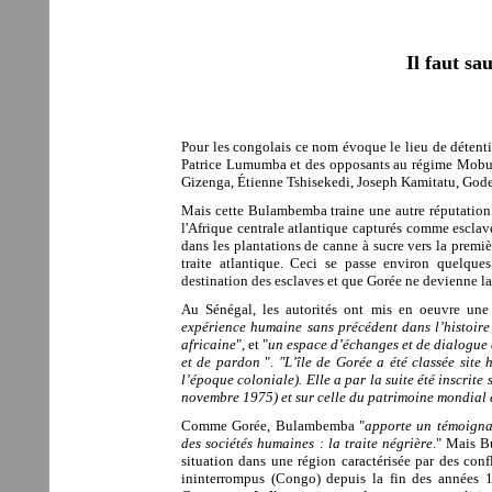
Il faut s
Pour les congolais ce nom évoque le lieu de dét
Patrice Lumumba et des opposants au régime Mobut
Gizenga, Étienne Tshisekedi, Joseph Kamitatu, God
Mais cette Bulambemba traine une autre réputation ;
l'Afrique centrale atlantique capturés comme esclav
dans les plantations de canne à sucre vers la premi
traite atlantique.
Ceci se passe environ quelques
destination des esclaves et que Gorée ne devienne l
Au Sénégal, les autorités ont mis en oeuvre une
expérience humaine sans précédent dans l’histoire
africaine
", et "
un espace d’échanges et de dialogue d
et de pardon
".
"L’île de Gorée a été classée sit
l’époque coloniale). Elle a par la suite été inscrit
novembre 1975) et sur celle du patrimoine mondial 
Comme
Gorée, Bulambemba "
apporte un témoignag
des sociétés humaines : la traite négrière
."
Mais Bu
situation dans une région caractérisée par des con
ininterrompus (Congo) depuis la fin des années 1