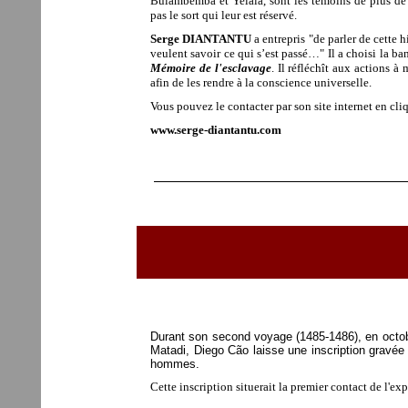
Bulambemba et Yelala, sont les témoins de plus de ci
pas le sort qui leur est réservé.
Serge DIANTANTU
a entrepris "de parler de cette h
veulent savoir ce qui s’est passé…
" Il a choisi la b
Mémoire de l'esclavage
. Il réfléchît aux actions 
afin de les rendre à la conscience universelle.
Vous pouvez le contacter par son site internet en cliq
www.serge-diantantu.com
Durant son second voyage (1485-1486), en octo
Matadi, Diego Cão laisse une inscription gravée
hommes.
Cette inscription
situerait la premier contact de l'e