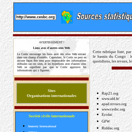
http://www.cesbc.org
AVERTISSEMENT !
Liens avec d'autres sites Web
Cette rubrique liste, pa
Le Cesbc encourage les liens avec des sites Web entrant
le bassin du Congo : le
dans son champ d'intérêts. Cependant, le Cesbc ne peut en
aucune façon être tenu pour responsable des informations
quotidiens, les revues, le
diffusées sur ces sites, et les hyperliens avec d'autres sites
Web ne signifient pas que le Cesbc approuve les
informations qui y figurent.
Sites
Rap21.org
Organisations internationales
www.afd.fr/
apad.revues.org
www.cesbc.org
Ecofac
Société civile internationale
GFW
Amnesty International
Riddac.org