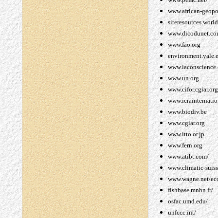
www.african-geopol
siteresources.worl
www.dicodunet.co
www.fao.org
environment.yale.
www.laconscience
www.un.org
www.cifor.cgiar.org
www.icrainternatio
www.biodiv.be
www.cgiar.org
www.itto.or.jp
www.fern.org
www.atibt.com/
www.climatic-suiss
www.wagne.net/ec
fishbase.mnhn.fr/
osfac.umd.edu/
unfccc.int/