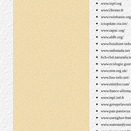
www.iepf.org
www.ifremer.fr
www.twinbasin.org
ictupdate.cta.int/
www.rapac.org/
www.afdb.org/
www.boisforet-inf
www.smbmada.net
bch-cbd.naturalsci
www.ecologie.gouv
www.rem.org.uk/
www.hns-info.net/
www.minifor.com/
www.france-allemag
www.mpl.ird.fr
www.groupelavenir
www.pan-paniscus.
www.usenghor-fran
www.waterandyout