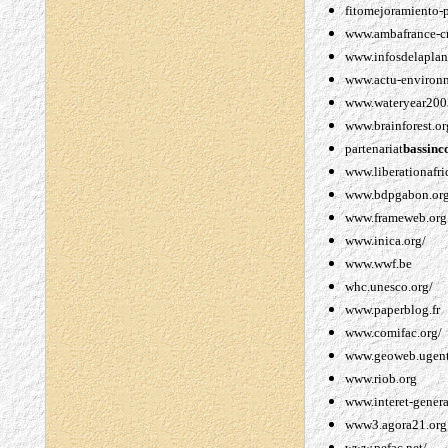
fitomejoramiento-pa
www.ambafrance-c
www.infosdelaplan
www.actu-environ
www.wateryear200
www.brainforest.or
partenariat
bassinc
www.liberationafri
www.bdpgabon.org
www.frameweb.org
www.inica.org/
www.wwf.be
whc.unesco.org/
www.paperblog.fr
www.comifac.org/
www.geoweb.ugent
www.riob.org
www.interet-genera
www3.agora21.org
www.pefac.net/