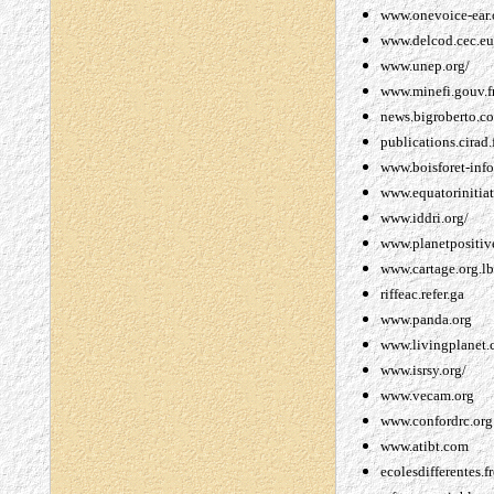
www.onevoice-ear.
www.delcod.cec.eu.
www.unep.org/
www.minefi.gouv.f
news.bigroberto.c
publications.cirad.f
www.boisforet-inf
www.equatorinitiat
www.iddri.org/
www.planetpositiv
www.cartage.org.lb
riffeac.refer.ga
www.panda.org
www.livingplanet
www.isrsy.org/
www.vecam.org
www.confordrc.org
www.atibt.com
ecolesdifferentes.fr