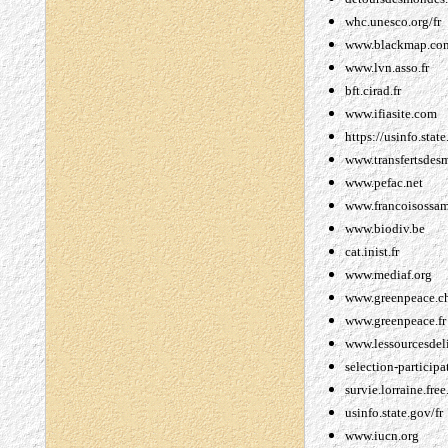
whc.unesco.org/fr
www.blackmap.co
www.lvn.asso.fr
bft.cirad.fr
www.ifiasite.com
https://usinfo.stat
www.transfertsdesm
www.pefac.net
www.francoisossam
www.biodiv.be
cat.inist.fr
www.mediaf.org
www.greenpeace.c
www.greenpeace.fr
www.lessourcesdeli
selection-participat
survie.lorraine.free.
usinfo.state.gov/fr
www.iucn.org