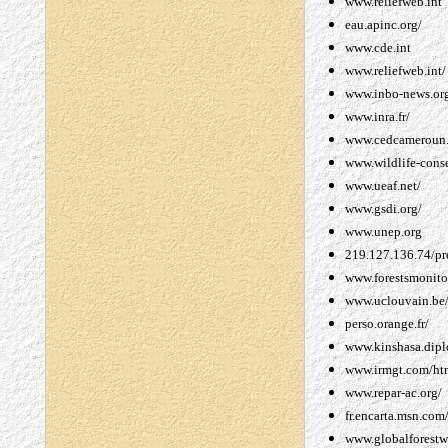
www.reliefweb.int
eau.apinc.org/
www.cde.int
www.reliefweb.int/
www.inbo-news.or
www.inra.fr/
www.cedcameroun.
www.wildlife-cons
www.ueaf.net/
www.gsdi.org/
www.unep.org
219.127.136.74/pr
www.forestsmonito
www.uclouvain.be
perso.orange.fr/
www.kinshasa.dipl
www.irmgt.com/ht
www.repar-ac.org/
fr.encarta.msn.com
www.globalforestw