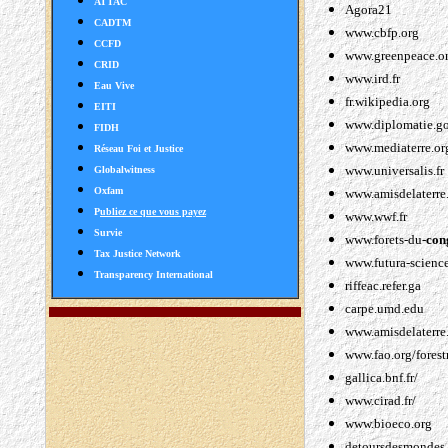
ATTAC
Agora21
CADTM
www.cbfp.org
CCFD
www.greenpeace.o
CRID
www.ird.fr
Eau Vive
fr.wikipedia.org
EITI
www.diplomatie.go
FIDH
www.mediaterre.org
Réseau Foi et Justice
www.universalis.fr
Globalwitness
Oxfam
www.amisdelaterre
P
ubliez ce que vous payez
www.wwf.fr
Survie
www.forets-du-
con
Tax Justice Network
www.futura-scienc
Transparency International
riffeac.refer.ga
carpe.umd.edu
www.amisdelaterre
www.fao.org/forest
gallica.bnf.fr/
www.cirad.fr/
www.bioeco.org
detoursdesmondes