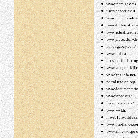
www.inam.gov.mz
users.peacelink.it
www.french.xinhua
www.diplomatie.be
www.actualites-ne
www.protection-de
fr.mongabay.com/
www.iisd.ca
ftp://ext-ftp.fao.or
www.janegoodall.c
www.hns-info.net/
portal.unesco.org/
www.documentation
www.rapac.org/
usinfo.state.gov/
www.wwf.fr/
lnweb18.worldbank
www.frm-france.co
www.minenv.itgo.