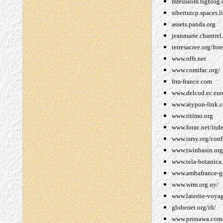
mfeussom.tigblog.
sibertutcp.spaces.
assets.panda.org
jeanmarie.chantrel.f
terresacree.org/for
www.rdfs.net
www.comifac.org/
frm-france.com
www.delcod.ec.eur
www.atypon-link.
www.ritimo.org
www.forac.net/ind
www.isrsy.org/conf
www.twinbasin.org
www.tela-botanica.
www.ambafrance-g
www.wrm.org.uy/
www.laterite-voya
globenet.org/ifi/
www.pronawa.com