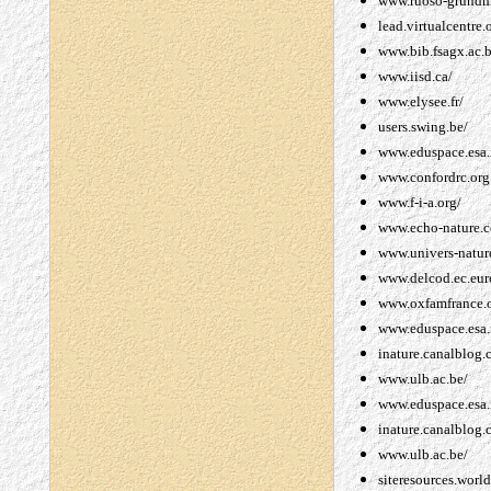
www.ruoso-grund
lead.virtualcentre.
www.bib.fsagx.ac.b
www.iisd.ca/
www.elysee.fr/
users.swing.be/
www.eduspace.esa.
www.confordrc.org
www.f-i-a.org/
www.echo-nature.
www.univers-natur
www.delcod.ec.eur
www.oxfamfrance.o
www.eduspace.esa.
inature.canalblog
www.ulb.ac.be/
www.eduspace.esa.
inature.canalblog
www.ulb.ac.be/
siteresources.worl