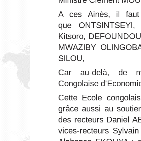
Ministre Clément MO
A ces Ainés, il faut
que ONTSINTSEYI,
Kitsoro, DEFOUNDOUX
MWAZIBY OLINGOBA,
SILOU,
Car au-delà, de ma
Congolaise d’Economie 
Cette Ecole congolai
grâce aussi au soutien 
des recteurs Daniel A
vices-recteurs Syl