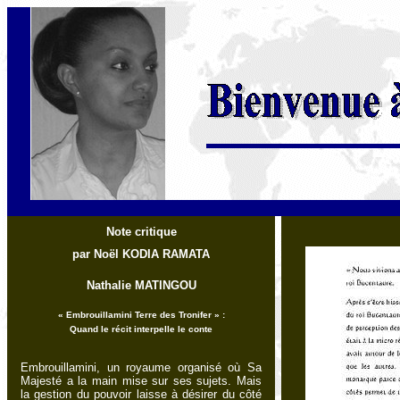
Note critique
par Noël KODIA RAMATA
Nathalie MATINGOU
« Embrouillamini Terre des Tronifer » :
Quand le récit interpelle le conte
Embrouillamini, un royaume organisé où Sa
Majesté a la main mise sur ses sujets. Mais
la gestion du pouvoir laisse à désirer du côté