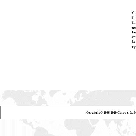
Ce
fi
fi
ge
bu
éc
la
cy
Copyright © 2006-2020 Centre d'étud