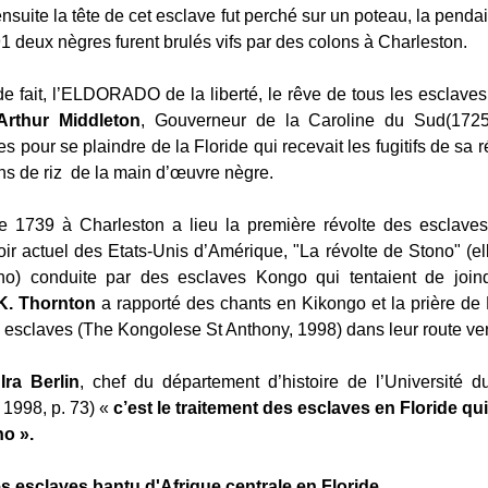
 ensuite la tête de cet esclave fut perché sur un poteau, la pend
1 deux nègres furent brulés vifs par des colons à Charleston.
 de fait, l’ELDORADO de la liberté, le rêve de tous les esclave
Arthur Middleton
, Gouverneur de la Caroline du Sud(1725)
 pour se plaindre de la Floride qui recevait les fugitifs de sa 
ons de riz de la main d’œuvre nègre.
 1739 à Charleston a lieu la première révolte des esclaves 
itoir actuel des Etats-Unis d’Amérique, "La révolte de Stono" (el
ono) conduite par des esclaves Kongo qui tentaient de joind
K. Thornton
a rapporté des chants en Kikongo et la prière de
 esclaves (The Kongolese St Anthony, 1998) dans leur route vers
n
Ira Berlin
, chef du département d’histoire de l’Université 
1998, p. 73) «
c’est le traitement des esclaves en Floride qui 
no ».
des esclaves bantu d'Afrique centrale en Floride