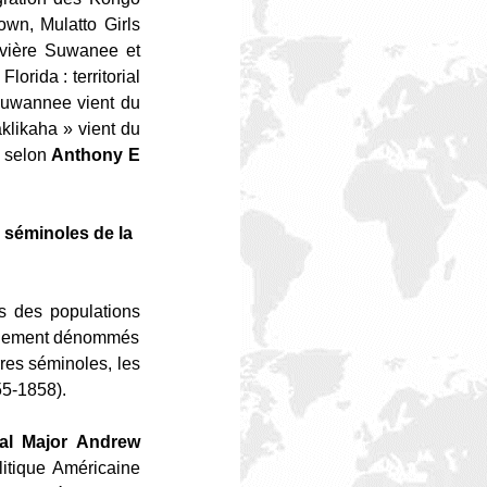
wn, Mulatto Girls
ivière Suwanee et
Florida : territorial
 Suwannee vient du
aklikaha » vient du
» selon
Anthony E
s séminoles de la
ès des populations
éralement dénommés
res séminoles, les
55-1858).
al
Major
Andrew
litique Américaine