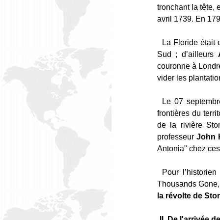
tronchant la tête,
avril 1739. En 179
La Floride était
Sud ; d’ailleurs
couronne à Londres
vider les plantati
Le 07 septembre
frontières du terr
de la rivière St
professeur
John 
Antonia" chez ces
Pour l’historie
Thousands Gone, 
la révolte de Sto
II. De l'arrivée 