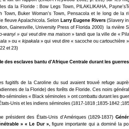
illes da la Floride : Bow Legs Town, PILAKLIKAHA, Payne’sTo
h Town, Buker Woman’s Town, Pensacola et le long de la r
 le fleuve Apalachicola. Selon
Larry Eugene Rivers
(Slavery in 
ion, Gainesville, University Press of Florida 2000) la rivière
o-wanyi » qui veut dire ma maison
» tandi que la ville de « Pil
ala
» ou «
kipakala
» qui veut dire « sacoche ou cartouchière 
22 et 23)
ôle des esclaves bantu d'Afrique Centrale durant les guerre
es fugitifs de la Caroline du sud avaient trouvé refuge aupr
ndiennes de la Floride) des forêts de Floride. Ces noirs gén
Afro-séminoles « Black séminoles » ont combattu durant les guer
 États-Unis et les indiens séminoles (1817-1818 ;1835-1842 ;18
me président des États-Unis d’Amériques (1829-1837)
Génér
nétrable » « Le Dur »,
figure importante qui a dominé la po