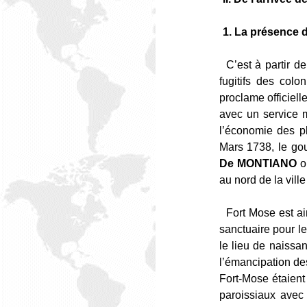
1. L
a présence d
C’est à partir 
fugitifs des col
proclame officiell
avec un service m
l’économie des pl
Mars 1738, le go
De MONTIANO
o
au nord de la vill
Fort Mose est ain
sanctuaire pour le
le lieu de naissa
l’émancipation de
Fort-Mose étaient 
paroissiaux avec 