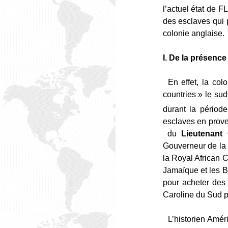
l’actuel état de F
des esclaves qui 
colonie anglaise.
I. De la présenc
En effet, la co
countries » le su
durant la période
esclaves en prov
du
Lieutenant
Gouverneur de la 
la Royal African 
Jamaïque et les B
pour acheter des 
Caroline du Sud p
L’historien Amér