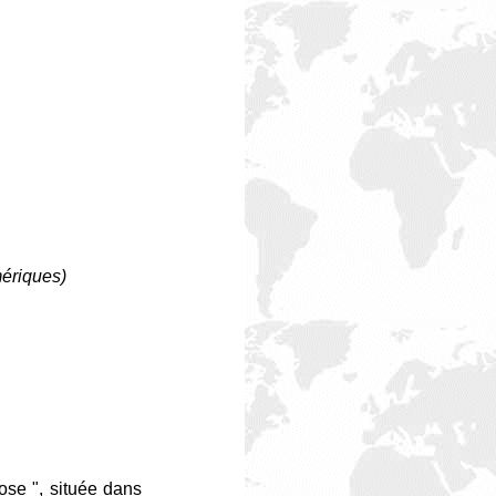
mériques)
ose ", située dans