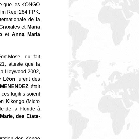
tre que les KONGO
Film Reel 284 FPK.
ternationale de la
Graxales
et
Maria
o
et
Anna Maria
Fort-Mose, qui fait
1, atteste que la
inda Heywood 2002,
e Léon
furent des
o MENENDEZ
était
ces fugitifs soient
en Kikongo (Micro
ale de la Floride à
Marie, des Etats-
gration des Kongo