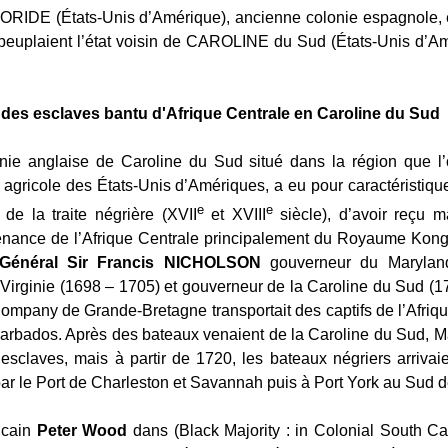
LORIDE (États-Unis d’Amérique), ancienne colonie espagnole, es
peuplaient l’état voisin de CAROLINE du Sud (États-Unis d’A
e des esclaves bantu d'Afrique Centrale en Caroline du Sud
lonie anglaise de Caroline du Sud situé dans la région que 
d agricole des États-Unis d’Amériques, a eu pour caractéristiq
e
e
 de la traite négrière (XVII
et XVIII
siècle), d’avoir reçu m
enance de l’Afrique Centrale principalement du Royaume Kon
 Général Sir Francis NICHOLSON
gouverneur du Marylan
Virginie (1698 – 1705) et gouverneur de la Caroline du Sud (1
Company de Grande-Bretagne transportait des captifs de l’Afriqu
arbados. Après des bateaux venaient de la Caroline du Sud, Ma
esclaves, mais à partir de 1720, les bateaux négriers arrivai
ar le Port de Charleston et Savannah puis à Port York au Sud de
icain
Peter Wood
dans (Black Majority : in Colonial South C