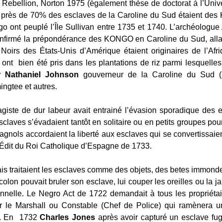
 Rebellion, Norton 1975 (également thèse de doctorat à l’Univ
 près de 70% des esclaves de la Caroline du Sud étaient des
go ont peuplé l’Île Sullivan entre 1735 et 1740. L’archéologu
nfirmé la prépondérance des KONGO en Caroline du Sud, allan
Noirs des États-Unis d’Amérique étaient originaires de l’Afr
t bien été pris dans les plantations de riz parmi lesquelles
r Nathaniel Johnson
gouverneur de la Caroline du Sud (
ingtee et autres.
agiste de dur labeur avait entrainé l’évasion sporadique des
sclaves s’évadaient tantôt en solitaire ou en petits groupes pou
agnols accordaient la liberté aux esclaves qui se convertissaie
Édit du Roi Catholique d’Espagne de 1733.
is traitaient les esclaves comme des objets, des betes immonde
e colon pouvait bruler son esclave, lui couper les oreilles ou la 
tionnelle. Le Negro Act de 1722 demandait à tous les propriéta
 le Marshall ou Constable (Chef de Police) qui ramènera un 
e. En 1732
Charles Jones
après avoir capturé un esclave fugi