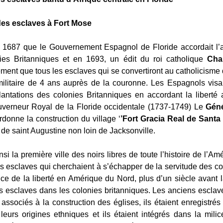
es esclaves à Fort Mose
de 1687 que le Gouvernement Espagnol de Floride accordait l’
onies Britanniques et en 1693, un édit du roi catholique
Char
ement que tous les esclaves qui se convertiront au catholicisme 
ilitaire de 4 ans auprès de la couronne. Les Espagnols visai
antations des colonies Britanniques en accordant la liberté a
uverneur Royal de la Floride occidentale (1737-1749) Le
Gén
rdonne la construction du village ‘
’Fort Gracia Real de Santa
e de saint Augustine non loin de Jacksonville.
si la première ville des noirs libres de toute l’histoire de l’A
s esclaves qui cherchaient à s’échapper de la servitude des co
nce de la liberté en Amérique du Nord, plus d’un siècle avant 
s esclaves dans les colonies britanniques. Les anciens esclave
associés à la construction des églises, ils étaient enregistrés
leurs origines ethniques et ils étaient intégrés dans la mil