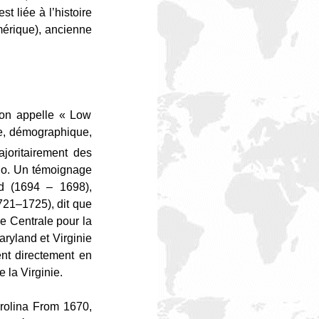
t liée à l’histoire
mérique), ancienne
l’on appelle « Low
ue, démographique,
ajoritairement des
go. Un témoignage
d (1694 – 1698),
721–1725), dit que
e Centrale pour la
ryland et Virginie
ent directement en
 la Virginie.
arolina From 1670,