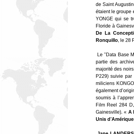
de Saint Augusti
étaient le groupe
YONGE qui se trou
Floride à Gaines
De La Concepti
Ronquillo
, le 28 
Le "Data Base Mil
partie des archi
majorité des noir
P229) suivie par
miliciens KONGO 
également d’orig
soumis à l’appre
Film Reel 284 D, P
Gainesville). «
A 
Unis d’Amérique,
Jane LANDERS