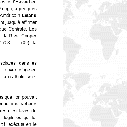
ersité d’Havard en
 Kongo, à peu près
e Américain
Leland
t jusqu’à affirmer
ique Centrale. Les
 : la River Cooper
1703 – 1709), la
 esclaves dans les
r trouver refuge en
nt au catholicisme,
s que l’on pouvait
jambe, une barbarie
ires d’esclaves de
fugitif ou qui lui
tif l’exécuta en le