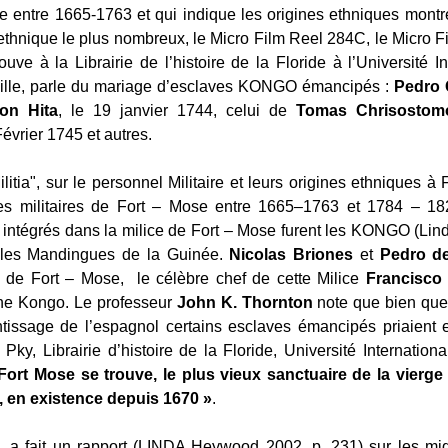
ne entre 1665-1763 et qui indique les origines ethniques mon
 ethnique le plus nombreux, le Micro Film Reel 284C, le Micro 
ve à la Librairie de l’histoire de la Floride à l’Université In
ville, parle du mariage d’esclaves KONGO émancipés :
Pedro 
on Hita
, le 19 janvier 1744, celui de
Tomas Chrisostom
Février 1745 et autres.
itia", sur le personnel Militaire et leurs origines ethniques à 
ves militaires de Fort – Mose entre 1665–1763 et 1784 – 182
s intégrés dans la milice de Fort – Mose furent les KONGO (L
 les Mandingues de la Guinée.
Nicolas Briones
et
Pedro d
de Fort – Mose, le célèbre chef de cette Milice
Francisc
ine Kongo. Le professeur
John K. Thornton
note que bien que 
ntissage de l’espagnol certains esclaves émancipés priaient 
ky, Librairie d’histoire de la Floride, Université Internation
Fort Mose se trouve, le plus vieux sanctuaire de la vierge 
 en existence depuis 1670 »
.
, a fait un rapport (LINDA Heywood 2002, p. 231) sur les mi