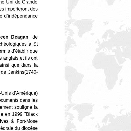
ume Uni de Grande
es importeront des
rre d’indépendance
leen Deagan
, de
archéologiques à St
ermis d’établir que
 anglais et ils ont
ainsi que dans la
e de Jenkins(1740-
s-Unis d’Amérique)
 documents dans les
vement souligné la
ié en 1999 "Black
rivés à Fort-Mose
hédrale du diocèse