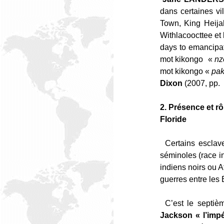
dans certaines v
Town, King Heija
Withlacoocttee et
days to emancipat
mot kikongo «
nz
mot kikongo «
pak
Dixon
(2007, pp. 
2. Présence et r
Floride
Certains esclav
séminoles (race i
indiens noirs ou 
guerres entre les
C’est le septiè
Jackson « l’impé