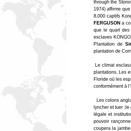
through the Stono
1974) affirme que
8.000 captifs Kon
FERGUSON
a co
que le quart des 
esclaves KONGO on
Plantation de
Si
plantation de Com
Le climat esclav
plantations. Les e
Floride où les esp
conformément à l’
Les colons angla
lyncher et tuer ;l
légale et institu
pouvoir rançonner
coupera la jamb