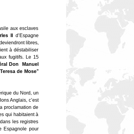
asile aux esclaves
les II
d’Espagne
deviendront libres,
ent à déstabiliser
ux fugitifs. Le 15
éral Don
Manuel
 Teresa de Mose’’
mérique du Nord, un
lons Anglais, c’est
la proclamation de
s qui habitaient à
 dans les registres
ice Espagnole pour