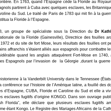
frontière. En 1763, quand l’Espagne cède la Floride au Roya
agnols partirent à Cuba avec quelques esclaves, les Britanniqu
roline du Sud. Le traité de Paris de 1783 qui mit fin à la gue
stitua la Floride à l’Espagne.
, un groupe de spécialiste sous la Direction du
Dr Kath
nationale de la Floride (Gainesville), Directrice des fouilles 
972 et du site de fort Mose, leurs résultats des fouilles ont p
ains affranchis s’étaient alliés aux espagnols pour combattre les
sidérable quand les anglais attaquèrent Fort-Mose en 1740, 
des Espagnols par l’invasion de la Géorgie ,durant la guerr
 historienne à la Vanderbilt University dans le Tennessee (État
a conférence sur l’histoire de l’Amérique latine, a fouillé des
es d’Espagne, CUBA, Floride et Caroline du Sud et elle a vi
s esclaves fugitifs d’origine KONGO. Dans son ouvrage publ
sh Florida", elle déclare que plusieurs esclaves fugitifs ar
omme étant Kongo. Le Registre des Mariages Africains de la Cat