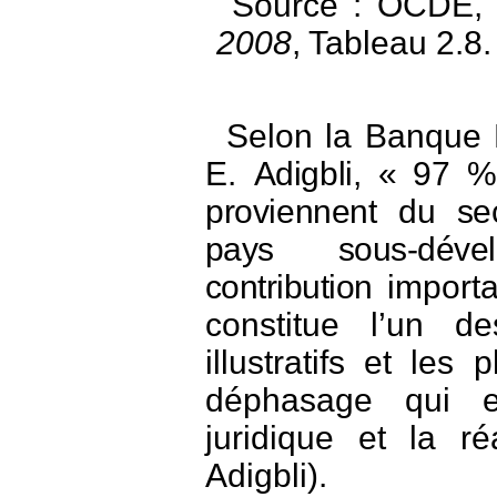
Source : OCDE,
2008
, Tableau 2.8.
Selon la Banque M
E.
Adigbli, « 97 %
proviennent du se
pays sous-dév
contribution
importan
constitue l’un d
illustratifs et le
déphasage qui e
juridique et la ré
Adigbli).