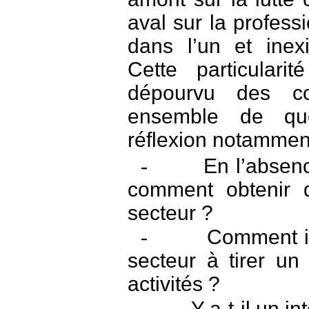
aval sur la profess
dans l’un et inex
Cette particulari
dépourvu des co
ensemble de que
réflexion notamment
En l’absenc
-
comment obtenir d
secteur ?
Comment in
-
secteur à tirer un 
activités ?
Y a-t-il un i
-