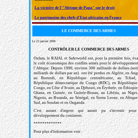
************
La victoire de l'"Afrique de Papa" sur le droit
Le patrimoine des chefs d'Etat africains en France
LE COMMERCE DES ARMES
Le 23 janvier 2008
CONTRÔLER LE COMMERCE DES ARMES
O
xfam, le RAIAL et Saferworld ont, pour la première fois, év
le coût économique des conflits armés pour le développemen
l’Afrique. Depuis 1990, environ 300 milliards de dollars (soi
milliards de dollars par an) ont été perdus en Algérie, en Ang
au Burundi, en République centrafricaine, au Tchad,
République démocratique du Congo (RDC), en République
Congo, en Côte d’Ivoire, au Djibouti, en Érythrée, en Éthiopie
Ghana, en Guinée, en Guinée-Bissau, au Libéria, au Niger
Nigeria, au Rwanda, au Sénégal, en Sierra Leone, en Afriqu
Sud, au Soudan et en Ouganda.
C'est autant d'argent qui aurait pu s'investir pour
développement du continent.
*************
Pour plus d'information voir :