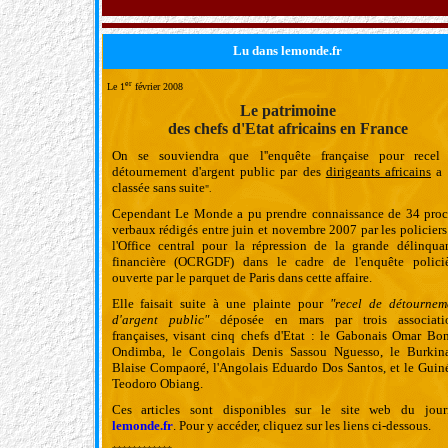
Lu dans lemonde.fr
er
Le 1
février 2008
Le patrimoine
d
es chefs d'Etat africains en France
On se souviendra que l''enquête française pour recel
détournement d'argent public par des
dirigeants africains
a 
classée sans suite
".
Cependant Le Monde a pu prendre connaissance de 34 proc
verbaux rédigés entre juin et novembre 2007 par les policiers
l'Office central pour la répression de la grande délinqua
financière (OCRGDF) dans le cadre de l'enquête polici
ouverte par le parquet de Paris dans cette affaire.
Elle faisait suite à une plainte pour
"recel de détournem
d'argent public"
déposée en mars par trois associati
françaises, visant cinq chefs d'Etat : le Gabonais Omar Bo
Ondimba, le Congolais Denis Sassou Nguesso, le Burkin
Blaise Compaoré, l'Angolais Eduardo Dos Santos, et le Guin
Teodoro Obiang.
Ces articles sont disponibles sur le site web du jour
lemonde.fr
. Pour y accéder, cliquez sur les liens ci-dessous.