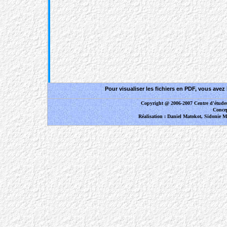
Pour visualiser les fichiers en PDF, vous ave
Copyright @ 2006-2007 Centre d'étude
Concep
Réalisation : Daniel Matokot, Sidonie 