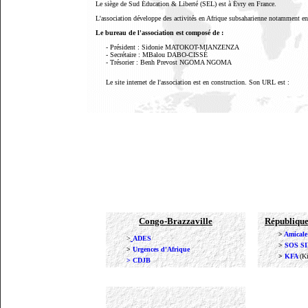
Le siège de Sud Éducation & Liberté (SEL) est à Évry en France.
L'association développe des activités en Afrique subsaharienne notamment 
Le bureau de l'association est composé de :
- Président : Sidonie MATOKOT-MIANZENZA
- Secrétaire : MBalou DABO-CISSÉ
- Trésorier : Benh Prevost NGOMA NGOMA
Le site internet de l'association est en construction. Son URL est :
Congo-Brazzaville
Républiqu
>
Amicale
>
ADES
>
SOS S
>
Urgences d'Afrique
>
KFA
(K
> CDJB