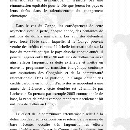
internationaux est asymétrique. Il
n’assure pas une
rémunération équitable pour le rôle que jouent les pays et
leurs
forêts dans le ralentissement du changement
climatique.
Dans le cas du
Congo, les conséquences de cette
asymétrie
c'est la perte, chaque année, des centaines de
millions de dollars américains
. Les autorités défendent
avec force l’idée
selon laquelle,
si le Congo pouvait
vendre des crédits carbone à l’échelle internationale sur la
base du montant net que le pays absorbe chaque année, il
pourrait gagner entre 80 et 90 milliards de dollars par an et
ainsi effacer largement sa dette extérieure et mettre en
œuvre le programme de transition énergétique conforme
aux aspirations des
Congolais et de la communauté
internationale. Dans la pratique, le Congo obtient des
crédits carbone
en fonction d’activités se rapportant à une
année de référence
; cette dernière est déterminée par
l’acheteur. En prenant pa
r exemple 2005 comme année de
base, la vente de crédits carbone rapporterait seulement 80
millions de dollars au Congo.
Le diktat de la communauté internationale relatif à
la
définition des crédits carbone, en se référant à une année de
base récente, occulte très largement les efforts
considérables engagés par le Congo dans la préservation