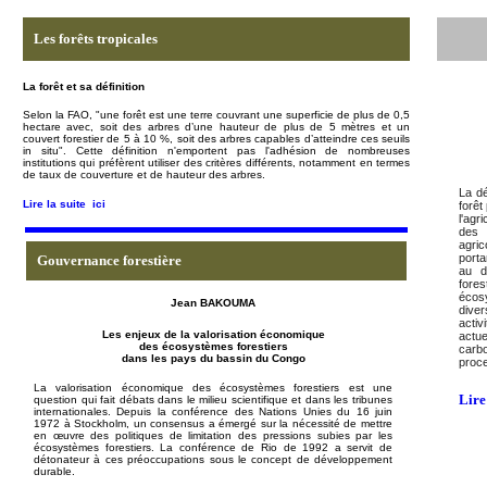
Les forêts tropicales
La forêt et sa définition
Selon la FAO, "un
e forêt est une
terre couvrant une superficie de plus de 0,5
hectare avec, soit des arbres d’une hauteur de plus de 5 mètres et un
couvert forestier de 5 à 10 %, soit des arbres capables d’atteindre ces seuils
in situ"
. Cette définition n'emportent pas l'adhésion de nombreuses
institutions qui préfèrent utiliser des critères différents, notamment en termes
de taux de couverture et de hauteur des arbres.
La dé
Lire la suite
ici
forêt
l'agr
des i
agric
porta
Gouvernance forestière
au d
fores
écosy
Jean BAKOUMA
diver
activ
Les enjeux de la valorisation économique
actue
des écosystèmes forestiers
carb
dans les pays du bassin du Congo
proc
La valorisation économique des écosystèmes forestiers est
une
Lire 
question qui fait débats dans le milieu scientifique et dans les tribunes
internationales. Depuis la conférence des Nations Unies du 16 juin
1972 à Stockholm, un consensus a émergé sur la nécessité de mettre
en œuvre des politiques de limitation des pressions subies par les
écosystèmes forestiers. La conférence de Rio de 1992 a servit de
détonateur à ces préoccupations sous le concept de développement
durable.