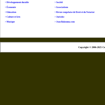
>
Développement durable
> Société
>
É
conomie
> Associations
>
Education
> Revue congolaise de Droit et du Notariat
> Culture et Arts
> Jurisdoc
>
Musique
> Jean Bakouma.com
Copyright © 2006-2025 Ce