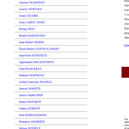
sou
Antoine NGAKOSSO
l'a
Luisito VENTURA
non
« n
Aimé CÉSAIRE
l’h
Sony LABOU TANSI
s’e
Es
Mongo BETI
po
Hilaire BABASSANA
Alo
Jean-Jérôme OSSEBI
Lir
Émile-Didier LOUFOUA-LEMAY
Jean-Pierre BANZOUZI
Appolinaire MACKOUNDOU
J
ean-Placide KEZA
Nathalie MATINGOU
Arsène Francoeur NGANGA
Samuel MAWETE
Semou MaMa DIOP
Daniel MATOKOT
Adama AYIKOUÉ
Noël KODIA RAMATA
La
Benjamin MANKÉDI
cli
s'e
d'
Jérôme NZÉBÉLÉ