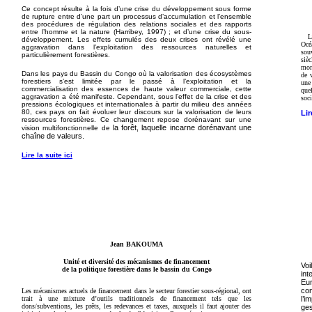
Ce concept résulte à la fois d’une crise du développement sous forme
de rupture entre d’une part un processus d’accumulation et l’ensemble
des procédures de régulation des relations sociales et des rapports
entre l’homme et la nature (Harribey, 1997) ; et d’une crise du sous-
L
développement. Les effets cumulés des deux crises ont révélé une
Océ
aggravation dans l’exploitation des ressources naturelles et
sou
particulièrement forestières.
siè
mont
Dans les pays du Bassin du Congo où la valorisation des écosystèmes
de 
forestiers s’est limitée par le passé à l’exploitation et la
une 
commercialisation des essences de haute
valeur commerciale, cette
que
aggravation a été manifeste. Cependant, sous l’effet de la crise et des
soc
pressions écologiques et internationales à partir du milieu des années
80, ces pays on fait évoluer leur discours sur la valorisation de leurs
Lir
ressources forestières. Ce changement repose dorénavant sur une
la forêt, laquelle incarne dorénavant une
vision multifonctionnelle de
chaîne de valeurs.
Lire la suite ici
Jean BAKOUMA
Unité et diversité des mécanismes de financement
Voi
de la politique forestière dans le bassin du Congo
in
Eu
co
Les mécanismes actuels de financement dans le secteur forestier sous-régional, ont
trait à une mixture d’outils traditionnels de financement tels que les
l’i
dons/subventions, les prêts, les redevances et taxes, auxquels il faut ajouter des
ge