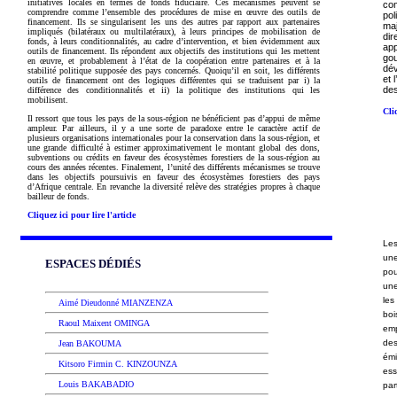
initiatives locales en termes de fonds fiduciaire.
Ces mécanismes peuvent se
co
comprendre comme l’ensemble des procédures de mise en œuvre des outils de
pol
financement. Ils se singularisent les uns des autres par rapport aux partenaires
ma
impliqués (bilatéraux ou multilatéraux), à leurs principes de mobilisation de
dir
fonds, à leurs conditionnalités, au cadre d’intervention, et bien évidemment aux
ap
outils de financement. Ils répondent aux objectifs des institutions qui les mettent
go
en œuvre, et probablement à l’état de la coopération entre partenaires et à la
dév
stabilité politique supposée des pays concernés. Quoiqu’il en soit, les différents
et 
outils de financement ont des logiques différentes qui se traduisent par i)
la
des
différence des conditionnalités et ii) la politique des institutions qui les
mobilisent.
Cli
Il ressort que tous les pays de la sous-région ne bénéficient pas d’appui de même
ampleur. Par ailleurs, il y a une sorte de paradoxe entre le caractère actif de
plusieurs organisations internationales pour la conservation dans la sous-région, et
une grande difficulté à estimer approximativement le montant global des dons,
subventions ou crédits en faveur des écosystèmes forestiers de la sous-région au
cours des années récentes. Finalement, l’unité des différents mécanismes se trouve
dans les objectifs poursuivis en faveur des écosystèmes forestiers des pays
d’Afrique centrale. En revanche la diversité relève des stratégies propres à chaque
bailleur de fonds.
Cliquez ici pour lire l'article
Les
une
ESPACES DÉDIÉS
pou
une
les
Aimé Dieudonné MIANZENZA
boi
Raoul Maixent OMINGA
em
des
Jean BAKOUMA
émi
Kitsoro Firmin C. KINZOUNZA
es
Louis BAKABADIO
par