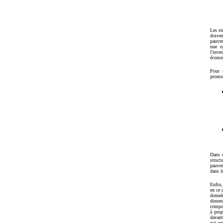
Les st
doiven
pauvre
une o
l'inv
économ
Pour c
promou
Dans c
struct
pauvre
dans l
Enfin,
en ce 
donné
dimen
compos
à prop
davant
qui re