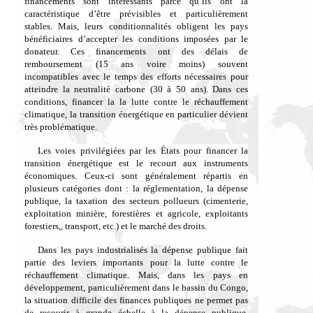
financements sont intéressants parce qu’ils ont la
caractéristique d’être prévisibl
es
et particulièrement
stables. Mais, leurs
conditionnalités obligent les pays
bénéficiaires d’accepter les conditions imposées par le
donateur. Ces financements ont des délais de
remboursement (15 ans voire moins) souvent
incompatibles avec le temps des efforts nécessaires pour
atteindre la neutralité carbone (30 à 50 ans).
Dans ces
conditions, finan
cer
la la lutte contre le réchauffement
climatique, la transition énergétique en particulier dévient
très problématique.
Les voies privilégiées par les États pour financer la
transition énergétique est le recourt aux instruments
économiques. Ceux-ci sont généralement répartis en
plusieurs catégories dont : la réglementation, la dépense
publique, la taxation des secteurs pollueurs (cimenterie,
exploitation minière, forestières et agricole, exploitants
forestiers,, transport, etc.) et le marché des droits.
Dans les pays industrialisés la dépense publique fait
partie des leviers importants pour la lutte contre le
réchauffement climatique. Mais, dans les pays en
développement, particulièrement dans le bassin du Congo,
l
a situation difficile des finances publiques ne permet pas
de recourir à grande échelle à la dépense publique.