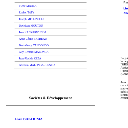
Pat
Pierre MBOLA
Lir
Rachel TATY
All
Joseph MFOUNDOU
Davidson MOUTOU
Jean KANYARWUNGA
Anne Cécile FRÉBEAU
Barthélémy YANGONGO
Guy Bernard MALONGA
En jui
J
ean-Placide KEZA
le rap
l'
URS
Ghislain MALONGA-BISSILA
Agri
Polit
(Cent
Juin 
concl
pauvr
public
situat
Sociétés & Développement
centra
Jean BAKOUMA