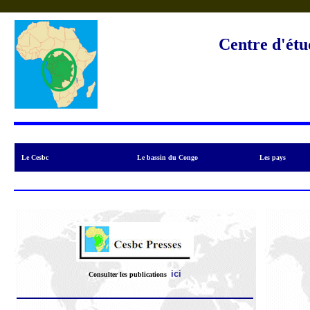
Centre d'étu
Le Cesbc
Le bassin du Congo
Les pays
ici
Consulter l
es publications