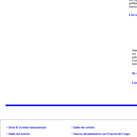
préfér
foncti
Lire l
Jea
ses
publ
Ces
lais
Ils
Lir
> Droit & Système International
>
Index des articles
>
Index des articles
> Sources documentaires sur le bassin du Congo