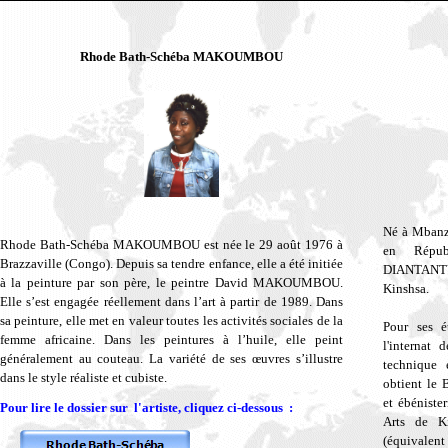
Rhode Bath-Schéba MAKOUMBOU
Né à Mbanz
Rhode Bath-Schéba MAKOUMBOU est n
ée le 29 août 1976 à
en Répub
Brazzaville (Congo). Depuis sa tendre enfance, elle a été initiée
DIANTANTU 
à la peinture par son père, le peintre David MAKOUMBOU.
Kinshsa.
Elle s’est engagée réellement dans l’art à partir de 1989. Dans
sa peinture, elle met en valeur toutes les activités sociales de la
Pour ses é
femme africaine. Dans les peintures à l’huile, elle peint
l'internat 
généralement au couteau. La variété de ses œuvres s’illustre
technique 
dans le style réaliste et cubiste.
obtient le 
et ébénister
Pour lire le dossier sur l'artiste, cliquez ci-dessous :
Arts de K
(équivalent 