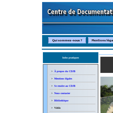
Infos pratiques
>
À propos du CDJB
>
Mentions légales
>
Se rendre au CDJB
>
Nous contacter
>
Bibliothèque
> Vidéo