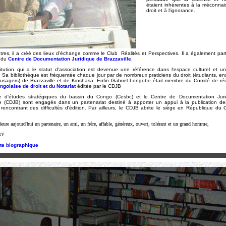
étaient inhérentes à la méconna
droit et à l'ignorance.
tres, il a créé des lieux d'échange comme le Club Réalités et Perspectives. Il a également part
n du
Centre de Documentation Juridique de Brazzaville
.
titution qui a le statut d'association est devenue une référence dans l'espace culturel et uni
. Sa bibliothèque est fréquentée chaque jour par de nombreux praticiens du droit (étudiants, e
 usagers) de Brazzaville et de Kinshasa. Enfin Gabriel Longobe était membre du Comité de réd
golaise de droit et du Notariat
éditée par le CDJB
e d'études stratégiques du bassin du Congo (Cesbc) et le Centre de Documentation Jur
le (CDJB) sont engagés dans un partenariat destiné à apporter un appui à la publication d
 rencontrant des difficultés d'édition. Par ailleurs, le CDJB abrite le siège en République du
leure aujourd'hui un partenaire, un ami, un frère, affable, généreux, ouvert, tolérant et un grand homme,
BY
ote biographique