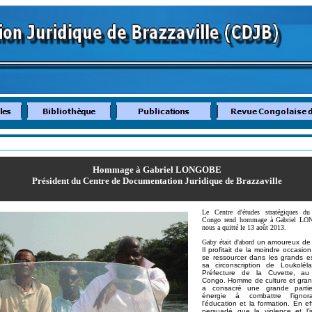
Hommage à Gabriel LONGOBE
Président du Centre de Documentation Juridique de Brazzaville
Le Centre d'études stratégiques d
Congo
rend hommage à Gabriel L
nous a quitté le 13 août 2013.
Gaby était d'abord
un amoureux de 
Il profitait de la moindre occasion
se ressourcer dans les grands 
sa circonscription de Loukolél
Préfecture de la Cuvette, a
Congo. Homme de culture et grand 
a consacré une grande part
énergie à combattre l'igno
l'éducation et la formation. En effe
persuadé que la violence et l'i