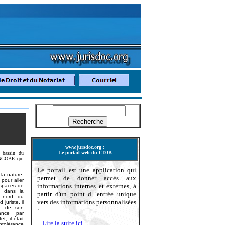
www.jursdoc.org
:
Le portail web du CDJB
u bassin du
ONGOBE qui
Le portail est une application qui
la nature.
permet de donner accès aux
 pour aller
informations internes et externes, à
espaces de
a dans la
partir d'un point d ’entrée unique
u nord du
vers des informations personnalisées
juriste, il
ie de son
:
rance par
t, il était
Lire la suite ici
ntolérance