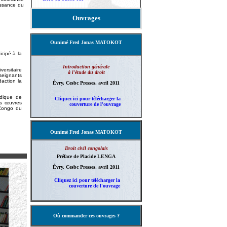
issance du
Ouvrages
Ounimé Fred Jonas MATOKOT
icipé à la
Introduction générale
versitaire
à l'étude du droit
nseignants
action la
Évry, Cesbc Presses, avril 2011
idique de
Cliquez ici pour télécharger la
es œuvres
couverture de l'ouvrage
 Congo du
Ounimé Fred Jonas MATOKOT
Droit civil congolais
Préface de Placide LENGA
Évry, Cesbc Presses, avril 2011
Cliquez ici pour télécharger la
couverture de l'ouvrage
Où commander ces ouvrages ?