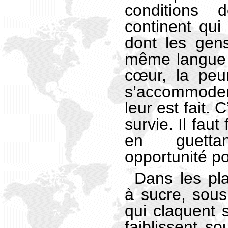
conditions
continent qui 
dont les gen
même langue 
cœur, la peur
s’accommoder
leur est fait.
survie. Il faut
en guetta
opportunité p
Dans les pl
à sucre, sous
qui claquent s
faiblissent so