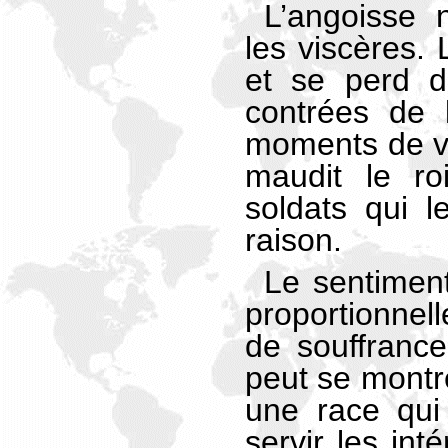
L’angoisse 
les viscères.
et se perd d
contrées de 
moments de vei
maudit le ro
soldats qui l
raison.
Le sentiment
proportionne
de souffranc
peut se montre
une race qui
servir les int