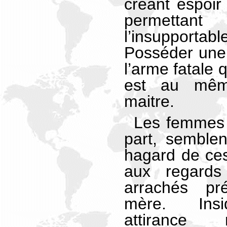
créant espoir 
permettan
l’insupport
Posséder une
l’arme fatale q
est au mêm
maitre.
Les femmes 
part, semblen
hagard de ce
aux regards 
arrachés pr
mère. Insi
attirance 