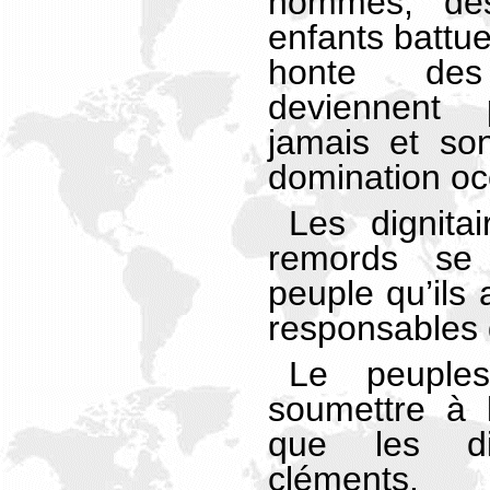
hommes, de
enfants battu
honte des
deviennent 
jamais et so
domination oc
Les dignita
remords se 
peuple qu’ils 
responsables 
Le peuple
soumettre à l
que les di
cléments.