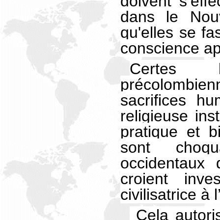
doivent s’eff
dans le Nou
qu'elles se fa
conscience ap
Certes le
précolomb
sacrifices h
religieuse ins
pratique et b
sont choq
occidentaux 
croient inve
civilisatrice à
Cela autoris