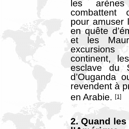
les arène
combattent 
pour amuser le
en quête d’é
et les Maur
excursion
continent, l
esclave du S
d’Ouganda ou
revendent à pr
en Arabie.
[1]
2. Quand les