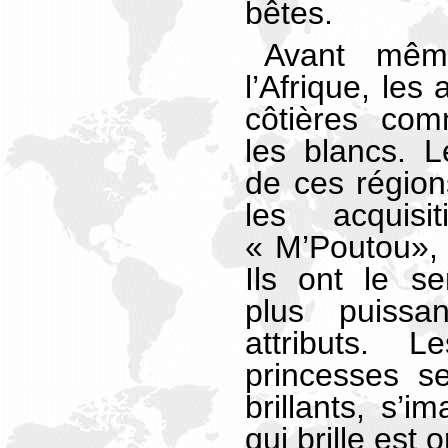
bêtes.
Avant même
l’Afrique, les
côtières com
les blancs. L
de ces régio
les acquis
« M’Poutou», 
Ils ont le s
plus puissa
attributs. 
princesses se
brillants, s’i
qui brille est o