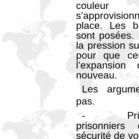
couleur
s’approvisio
place. Les b
sont posées. I
la pression su
pour que ceu
l’expansio
nouveau.
Les argum
pas.
Pr
-
prisonniers
sécurité de vo