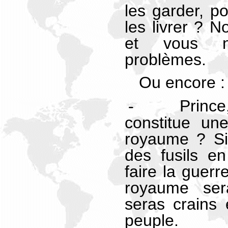
les garder, p
les livrer ? 
et vous n
problèmes.
Ou encore :
Princ
-
constitue un
royaume ? Si
des fusils en
faire la guerr
royaume ser
seras crains 
peuple.