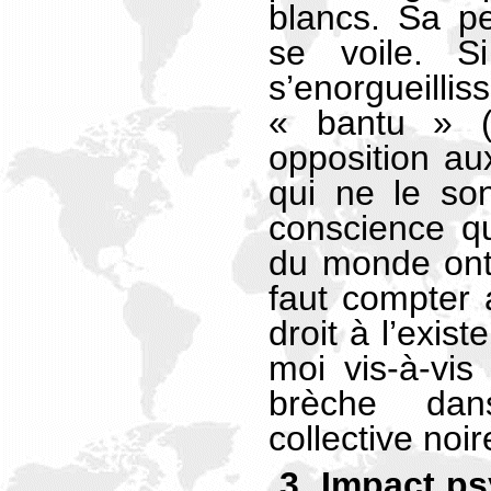
blancs. Sa p
se voile. S
s’enorgueill
« bantu » 
opposition aux
qui ne le son
conscience qu
du monde ont 
faut compter 
droit à l’exis
moi vis-à-vis
brèche dan
collective noir
3. Impact ps