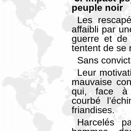
peuple noir
Les rescapés
affaibli par u
guerre et de 
tentent de se 
Sans convic
Leur motivat
mauvaise con
qui, face à 
courbé l’éch
friandises.
Harcelés p