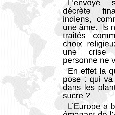
L’envoyé 
décrète fi
indiens, com
une âme. Ils 
traités com
choix religie
une crise
personne ne v
En effet la 
pose : qui va 
dans les plan
sucre ?
L’Europe a b
émanant de l’