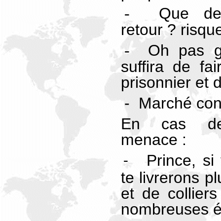
Que dev
-
retour ? risque
Oh pas gr
-
suffira de f
prisonnier et d
- Marché con
En cas de
menace :
Prince, si
-
te livrerons p
et de collier
nombreuses é