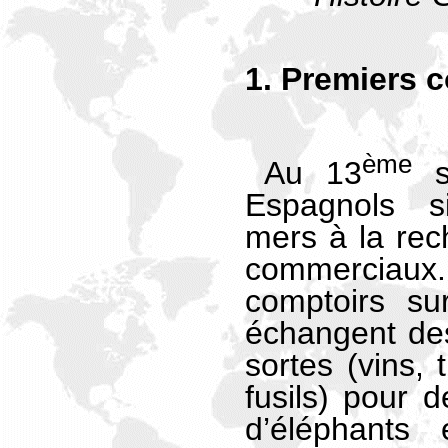
1. Premiers 
ème
Au 13
si
Espagnols si
mers à la rech
commerciaux. 
comptoirs sur
échangent des
sortes (vins, 
fusils) pour d
d’éléphants