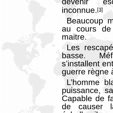
devenir e
inconnue.
[3]
Beaucoup m
au cours de 
maitre.
Les rescapé
basse. Mé
s’installent e
guerre règne 
L’homme bl
puissance, sa
Capable de fai
de causer 