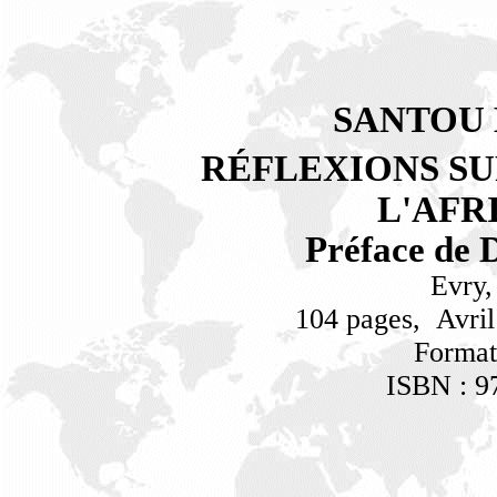
SANTOU
R
É
FLEXIONS SU
L'AFR
Préface de
Evry,
104 pages,
Avril
Format
ISBN : 9