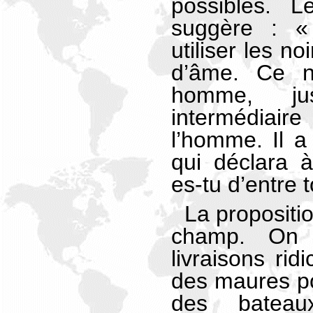
possibles. Le
suggère : «
utiliser les n
d’âme. Ce n
homme, ju
intermédiair
l’homme. Il a
qui déclara 
es-tu d’entre t
La propositi
champ. On 
livraisons rid
des maures po
des bateaux