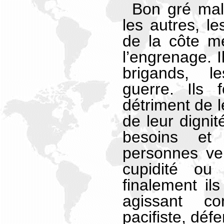
Bon gré mal
les autres, le
de la côte me
l’engrenage. I
brigands, l
guerre. Ils 
détriment de l
de leur dignit
besoins et
personnes ven
cupidité ou
finalement ils
agissant co
pacifiste, déf