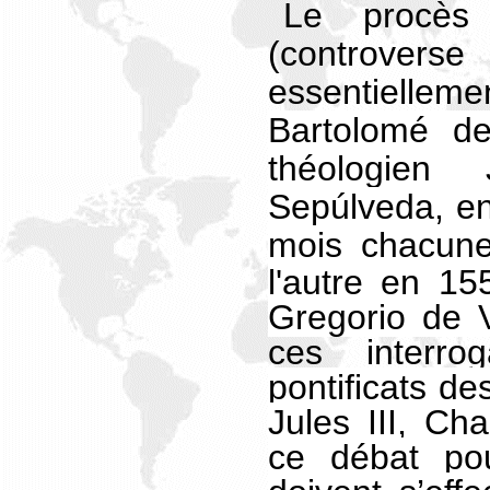
Le procès
(controver
essentielle
Bartolomé d
théologie
Sepúlveda, e
mois chacun
l'autre en 1
Gregorio de V
ces interroga
pontificats de
Jules III, Cha
ce débat po