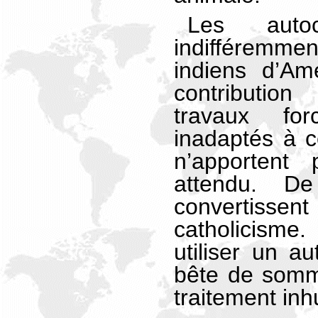
Les autoc
indifféremme
indiens d’Am
contributio
travaux for
inadaptés à ce
n’apportent
attendu. De
convertisse
catholicisme.
utiliser un a
bête de somm
traitement in