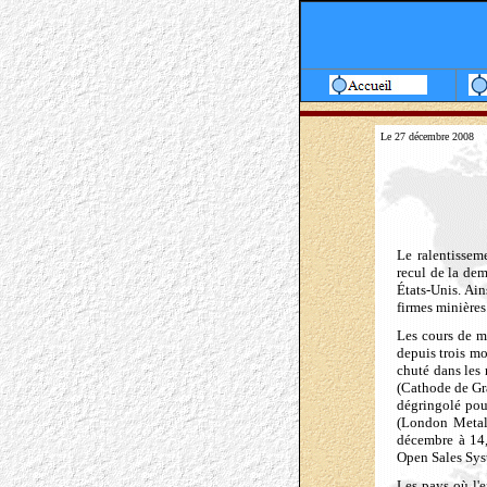
Le 27 décembre 2008
Le ralentissem
recul de la d
États-Unis.
Ain
firmes minières
Les cours de mé
depuis trois mo
chuté dans les
(Cathode de Gra
dégringolé pou
(London Metal 
décembre à 14,
Open Sales Sys
Les pays où l'