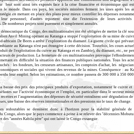
eur brut sont ainsi très exposés face à la crise financière et économique qui est
ns le monde. Dans ces pays, les sociétés minières ferment les unes après les au
stratégie en mettant en place des plans pour mieux contrôler les dépenses notamme
 leur personnel; d'autres reportent sine die l'extension de leurs activités
s. De nombreux projets sont purement et simplement annulés.
émocratique du Congo, des multinationales ont été obligées de mettre la clé sous
alien Anvil Mining opérant au Katanga a stoppé l’exploitation de sa mine de cuiv
ud-africain De Beers a arrêté l’exploration du diamant. La guerre civile qui prévau
 ambiante au Katanga n'est pas étrangère à cette décision. Toutefois, les cours actue
oduit de l'exploitation du cuivre au Katanga et en Zambie), du diamant, etc., ne pe
acteurs de production. La fermeture de ces multinationales provoque l'effondreme
ettant en difficulté la situation des finances publiques nationales. Tous les acteu
uchés : les fondeurs, les creuseurs artisanaux, les comptoirs d'achat, les négocian
économiques et sociales qui vivent des revenus de la mines. Conséquence : au 
perdu leur emploi. Selon les estimations, ce nombre passera de 300 000 à 350 000
la baisse des prix des principaux produits d’exportation, notamment le cuivre et 
fastes sur l’activité économique et l’emploi, en particulier dans le secteur minie
recettes et l’augmentation des dépenses de sécurité entraînent une dégradation de 
ues, une baisse des réserves internationales et des pressions sur le taux de change
.
ves redoutables se dessinent donc à l'horizon pour la stabilité générale de
u Congo, alors que le pays commence à peine à se relever
des "décennies Mobutu"
 et des "années Kabila père" qui ont laissé le Congo exsangue.