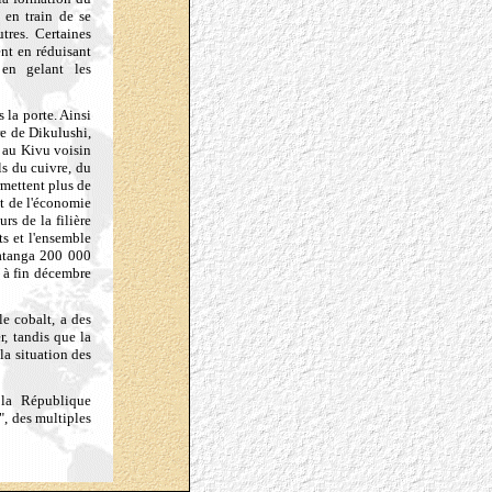
 en train de se
tres. Certaines
nt en réduisant
 en gelant les
 la porte. Ainsi
re de Dikulushi,
t au Kivu voisin
ls du cuivre, du
rmettent plus de
nt de l'économie
rs de la filière
ts et l'ensemble
Katanga 200 000
 à fin décembre
le cobalt, a des
r, tandis que la
la situation des
 la République
, des multiples