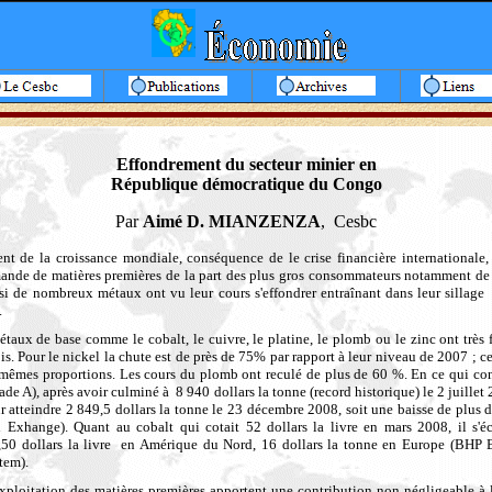
Effondrement du secteur minier en
République démocratique du Congo
Par
Aimé D. MIANZENZA
, Cesbc
ent de la croissance mondiale, conséquence de le crise financière internationale
emande
de matières premières de la part des plus gros consommateurs notamment de 
si de nombreux métaux ont vu leur cours s'effondrer entraînant dans leur sillag
.
taux de base comme le cobalt, le cuivre, le platine, le plomb ou le zinc ont très
is.
Pour le
nickel la chute est de près de 75% par rapport à leur niveau de 2007 ; 
 mêmes proportions. Les cours du plomb ont reculé de plus de 60 %. En ce qui con
de A), après avoir culminé à 8 940 dollars la tonne (record historique) le 2 juillet 
r atteindre
2 849,5
dollars la tonne le 23 décembre 2008, soit une baisse de plus 
Exhange). Quant au cobalt qui cotait 52 dollars la livre en mars 2008, il s'é
50 dollars la livre en Amérique du Nord, 16 dollars la tonne en Europe (BHP B
tem).
exploitation des matières premières apportent une contribution non négligeable à 