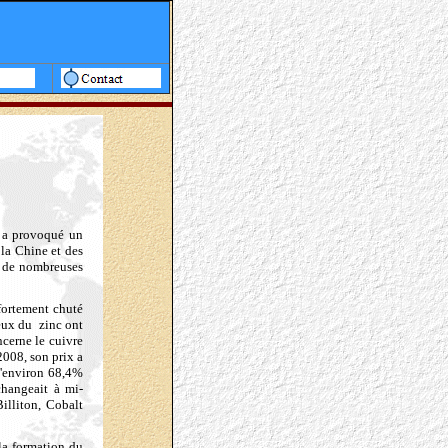
, a provoqué un
la Chine et des
e de nombreuses
 fortement chuté
ceux du
zinc ont
cerne le cuivre
2008, son prix a
d'environ 68,4%
changeait à mi-
illiton, Cobalt
la formation du