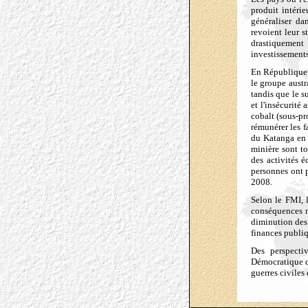
produit intéri
généraliser da
revoient leur 
drastiquement
investissement
En République d
le groupe austr
tandis que le s
et l'insécurité
cobalt (sous-pr
rémunérer les f
du Katanga en m
minière sont to
des activités 
personnes ont 
2008.
S
elon le FMI, 
conséquences né
diminution des 
finances publiq
Des perspecti
Démocratique d
guerres civiles