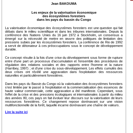
Jean BAKOUMA
Les enjeux de la valorisation économique
des écosystèmes forestiers
dans les pays du bassin du Congo
La valorisation économique des écosystèmes forestiers est une question qui fait
débats dans le milieu scientifique et dans les tribunes internationales. Depuis la
conférence des Nations Unies du 16 juin 1972 à Stockholm, un consensus a
émergé sur la nécessité de mettre en œuvre des politiques de limitation des
pressions subies par les écosystèmes forestiers. La conférence de Rio de 1992
a servit de détonateur à ces préoccupations sous le concept de développement
durable.
Ce concept résulte à la fois d’une crise du développement sous forme de rupture
entre d’une part un processus d’accumulation et l’ensemble des procédures de
régulation des relations sociales et des rapports entre l’homme et la nature
(Harribey, 1997) ; et d’une crise du sous-développement. Les effets cumulés des
deux crises ont révélé une aggravation dans l’exploitation des ressources
naturelles et particulièrement forestières.
Dans les pays du Bassin du Congo où la valorisation des écosystèmes forestiers
s’est limitée par le passé à l’exploitation et la commercialisation des essences de
haute
valeur commerciale, cette aggravation a été manifeste. Cependant, sous
l’effet de la crise et des pressions écologiques et internationales à partir du milieu
des années 80, ces pays on fait évoluer leur discours sur la valorisation de leurs
ressources forestières. Ce changement repose dorénavant sur une vision
multifonctionnelle de la forêt, laquelle incarne dorénavant une chaîne de valeurs.
Lire la suite ici