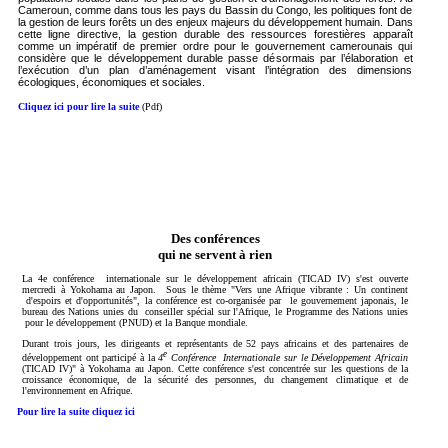
Cameroun, comme dans tous les pays du Bassin du Congo, les politiques font de
la gestion de leurs forêts un des enjeux majeurs du développement humain. Dans
cette ligne directive, la gestion durable des ressources forestières apparaît
comme un impératif de premier ordre pour le gouvernement camerounais qui
considère que le développement durable passe désormais par l’élaboration et
l’exécution d’un plan d’aménagement visant l’intégration des dimensions
écologiques, économiques et sociales.
Cliquez ici pour lire la suite
(Pdf)
Des conférences
qui ne servent à rien
La 4e conférence internationale sur le développement africain (TICAD IV) s'est ouverte
mercredi à Yokohama au Japon.
Sous le thème "Vers une Afrique vibrante : Un continent
d'espoirs et d'opportunités", la conférence est co-organisée par le gouvernement japonais, le
bureau des Nations unies du conseiller spécial sur l'Afrique, le Programme des Nations unies
pour le développement (PNUD) et la Banque mondiale.
Durant trois jours, les dirigeants et représentants de 52 pays africains et des partenaires de
e
développement ont participé à la
4
Conférence Internationale sur le Développement Africain
(TICAD IV)" à Yokohama au Japon. Cette conférence s'est concentrée sur les questions de la
croissance économique, de la sécurité des personnes, du changement climatique et de
l'environnement en Afrique.
Pour lire la suite cliquez ici