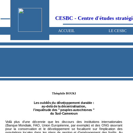
CESBC - Centre d'études str
ACCUEIL
LE CESBC
Théophile BOUKI
Les oubliés du développement durable :
au-delà de la décentralisation,
l'inquiétude des " peuples autochtones "
du Sud-Cameroun
Voilà plus d’une décennie que les discours des institutions internationales
(Banque Mondiale, FAO, Union Européenne, par exemple) et des ONG œuvrant
pour la conservation et le développement se focalisent sur l’implication des
populations locales dans les plans de gestion et d’aménagement des forêts. Au