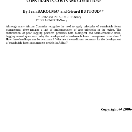
CONSTRAINTS, COSTS AND CONDITIONS
By Jean BAKOUMA
*
and Gérard BUTTOUD
**
* Cesbc and INRA-ENGREF-Nancy
** INRA-ENGREF-Nancy
Although many African Countries recognise the need to apply principles of sustainable forest
management, there remains a lack of implementation of such principles in the region. The
continuation of poor logging practices generates both biological and socio-economic risks,
begging several questions : why the development of sustainable forest management is so slow ?
How these handicaps can be overcome ? What are the conditions necessary for the development
of sustainable forest management models in Africa ?
opyright @ 2006-
C