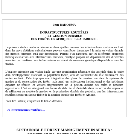
Jean BAKOUMA
INFRASTRUCTURES ROUTIÈRES
ET GESTION DURABLE
DES FORÊTS EN AFRIQUE SUB-SAHARIENNE
La présente étude cherche à déterminer dans quelles mesures les infrastructures routières en forêt
dans les pays d'Afrique subsaharienne peuvent contribuer davantage à la mise en valeur durable
des massifs forestiers qu'à leur destruction. Partant d'un panorama sur les différentes approches
théoriques relatives aux infrastructures routières, l'analyse propose un dépassement des différentes
avancées qui confèrent aux infrastructures un statut de ressource générique disponible à tous les
usages.
L'analyse préconise une vision basée sur une coordination nécessaire des activités dans le cadre
d'un développement associant la population locale, afin de s'affranchir du rôle ambivalent des
routes en forêt. Cela implique une intégration des plans de construction dans le système de
gestion et de conservation des forêts, mais aussi un renforcement institutionnel et des politiques
capables de réduire les visions fragmentaires de la gestion durable des forêts et certaines
oppositions. C'est en atteignant une forme de stabilité et d'identification collective des enjeux et
de ralliement au modèle de gestion et de production durable des produits, que les infrastructures
routières seront un facteur fiable de la gestion durable des forêts en Afrique.
Pour lire l'article, cliquez sur le lien ci-dessous.
.
Les infrastructures routières ..
S
USTAINABLE FOREST MANAGEMENT IN AFRICA :