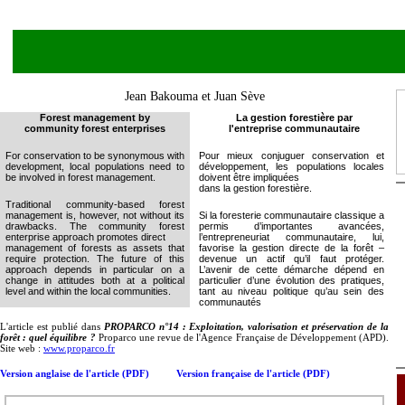
Jean Bakouma et Juan Sève
Forest management by
La gestion forestière par
community forest enterprises
l'entreprise communautaire
For conservation to be synonymous with
Pour mieux conjuguer conservation et
development, local populations need to
développement, les populations locales
be involved in forest management.
doivent être impliquées
dans la gestion forestière.
Traditional community-based forest
management is, however, not without its
Si la foresterie communautaire classique a
drawbacks. The community forest
permis d’importantes avancées,
enterprise approach promotes direct
l’entrepreneuriat communautaire, lui,
management of forests as assets that
favorise la gestion directe de la forêt –
require protection. The future of this
devenue un actif qu’il faut protéger.
approach depends in particular on a
L’avenir de cette démarche dépend en
change in attitudes both at a political
particulier d’une évolution des pratiques,
level and within the local communities.
tant au niveau politique qu’au sein des
communautés
L'article est publié dans
PROPARCO n°14 : Exploitation, valorisation et préservation de la
forêt : quel équilibre ?
Proparco une revue de l'Agence Française de Développement (APD).
Site web :
www.proparco.fr
Version anglaise de l'article (PDF)
Version française de l'article (PDF)