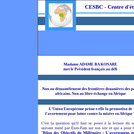
CESBC - Centre d'ét
Madame ADAME BA KONARE
met le Président français au défi
Non au démantèlement des frontières douanières des p
africains. Non au libre-échange en Afrique
L'Union Européenne prône-t-elle la promotion de
l'avortement pour lutter contre la misère en Afrique 
C'est la question qu'il faut se poser à la lecture du s
suivant traité par Euro-Fam sur son site et qui a pour t
"
Bilan des Objectifs du Millénaire : L'avortement, 