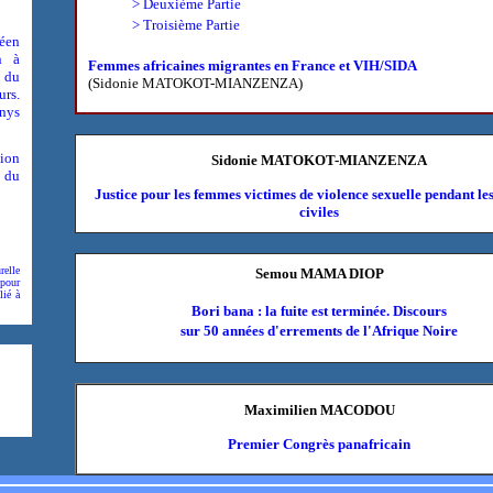
> Deuxième Partie
> Troisième Partie
péen
n à
Femmes africaines migrantes en France et VIH/SIDA
 du
(Sidonie MATOKOT-MIANZENZA)
urs.
enys
tion
Sidonie MATOKOT-MIANZENZA
t du
Justice pour les femmes victimes de violence sexuelle pendant le
civiles
relle
Semou MAMA DIOP
 pour
lié à
Bori bana : la fuite est terminée. Discours
sur 50 années d'errements de l'Afrique Noire
Maximilien MACODOU
Premier Congrès panafricain