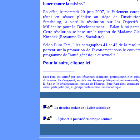
lutter contre la misère."
En effet, le mercredi 20 juin 2007, le Parlement euro
réuni en séance plénière au siège de l'institutio
Strasbourg, a voté la résolution sur les Objectifs
Millénaire pour le Développement – Bilan à mi-parco
Cette résolution se base sur le rapport de Madame Gl
Kinnock (Royaume-Uni, Socialiste).
Selon Euro-Fam, " les paragraphes 41 et 42 de la résolu
portent sur la
promotion de l'avortement
sous le couver
programme de "santé génésique et sexuelle ".
Pour la suite, cliquez ici
____________________
Euro-Fam est animé par des rédacteurs d'origines professionnelle et cultu
différentes. Ils s'engagent, au delà des clivages politiques et confessionnels,
la Paix et le développement humain de l'Europe. Euro-Fam n'est cependant 
aucun parti politique, ni groupe confessionnel ou économique.
La doctrine sociale de l'Église catholique
L'Église et la pauvreté en Afrique Centrale