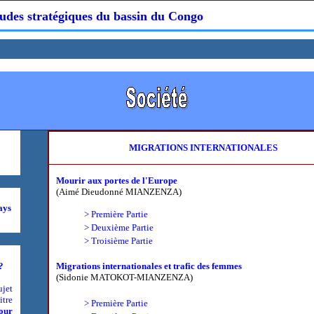
udes stratégiques du bassin du Congo
MIGRATIONS INTERNATIONALES
Mourir aux portes de l'Europe
(Aimé Dieudonné MIANZENZA)
ays
> Première Partie
> Deuxième Partie
> Troisième Partie
?
Migrations internationales et trafic des femmes
(Sidonie MATOKOT-MIANZENZA)
ujet
itre
> Première Partie
pour